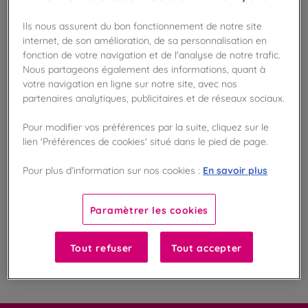
Ils nous assurent du bon fonctionnement de notre site
internet, de son amélioration, de sa personnalisation en
Disponible en boutique !
fonction de votre navigation et de l'analyse de notre trafic.
Vérifier la disponibilité en magasin
Nous partageons également des informations, quant à
votre navigation en ligne sur notre site, avec nos
Frais de port offert
partenaires analytiques, publicitaires et de réseaux sociaux.
dès 50€ d'achat
Pour modifier vos préférences par la suite, cliquez sur le
Gagnez 12 points de fidélité !
lien 'Préférences de cookies' situé dans le pied de page.
avec notre programme Privilège
En savoir plus
Pour plus d’information sur nos cookies :
Liste des ingrédients et allergènes
Paramètrer les cookies
Tout refuser
Tout accepter
100
%
Fabriqué en France