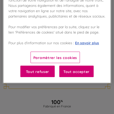
AJOUTER AU PANIER
Nous partageons également des informations, quant à
votre navigation en ligne sur notre site, avec nos
partenaires analytiques, publicitaires et de réseaux sociaux.
Disponible en boutique !
Vérifier la disponibilité en magasin
Pour modifier vos préférences par la suite, cliquez sur le
lien 'Préférences de cookies' situé dans le pied de page.
Frais de port offert
En savoir plus
Pour plus d’information sur nos cookies :
dès 50€ d'achat
Gagnez 12 points de fidélité !
Paramètrer les cookies
avec notre programme Privilège
Tout refuser
Tout accepter
Liste des ingrédients et allergènes
100
%
Fabriqué en France