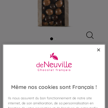
Découvrir ce qui compose
un sachet
Sachet de Noisettes au chocolat
Assortiment de noisettes enrobées de chocolat
Même nos cookies sont Français !
12,90 €
Ils nous assurent du bon fonctionnement de notre site
Poids 160g
(80,62 €/kg)
internet, de son amélioration, de sa personnalisation en
fonction de votre navigation et de l'analyse de notre trafic.