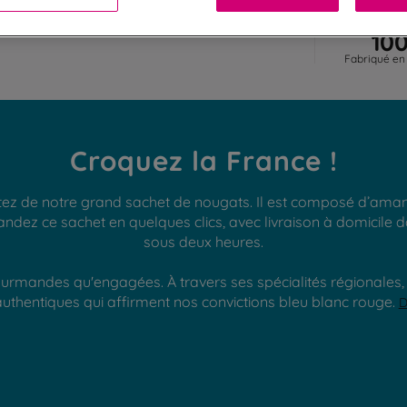
10
Fabriqué en
Croquez la France !
z de notre grand sachet de nougats. Il est composé d’amand
ndez ce sachet en quelques clics, avec livraison à domicile d
sous deux heures.
rmandes qu'engagées. À travers ses spécialités régionales, D
thentiques qui affirment nos convictions bleu blanc rouge.
D