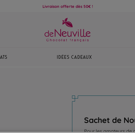
Livraison offerte dès 50€ !
ats
Idées Cadeaux
Sachet de No
Pour les amateurs de