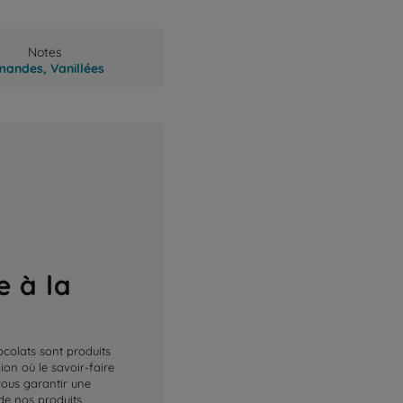
Notes
mandes,
Vanillées
e à la
ocolats sont produits
on où le savoir-faire
 vous garantir une
de nos produits.