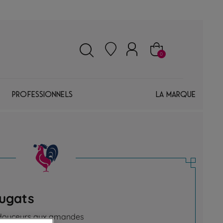
0
Professionnels
La marque
ugats
 douceurs aux amandes