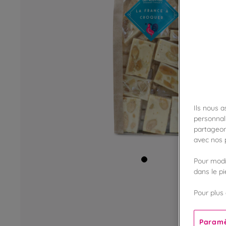
Ils nous 
personnali
partageon
avec nos p
Pour modif
dans le p
Pour plus 
Paramè