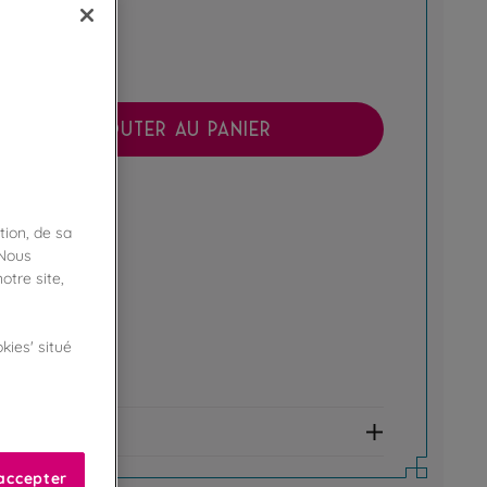
AJOUTER AU PANIER
boutique !
ibilité en magasin
tion, de sa
 Nous
ert
otre site,
kies' situé
e fidélité !
amme Privilège
et allergènes
accepter