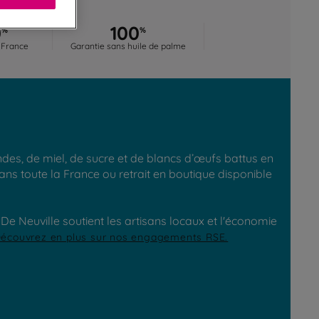
0
100
%
%
 France
Garantie sans huile de palme
es, de miel, de sucre et de blancs d’œufs battus en
ans toute la France ou retrait en boutique disponible
e Neuville soutient les artisans locaux et l'économie
écouvrez en plus sur nos engagements RSE.