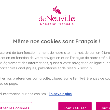
12,90 €
Poids 175g
(73,71 €/kg)
Même nos cookies sont Français !
Disponible en 
Vérifier la dispon
assurent du bon fonctionnement de notre site internet, de son améliora
sation en fonction de votre navigation et de l'analyse de notre trafic.
Frais de port off
s également des informations, quant à votre navigation en ligne sur n
dès 50€ d'achat
artenaires analytiques, publicitaires et de réseaux sociaux.
ier vos préférences par la suite, cliquez sur le lien 'Préférences de coo
Gagnez 12 points d
avec notre progr
ied de page.
En savoir plus
d’information sur nos cookies :
Liste des ingrédients 
trer les cookies
Tout refuser
Tout 