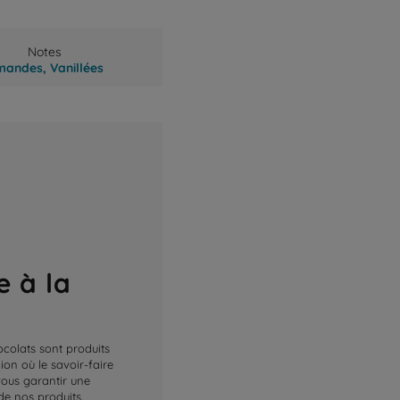
Notes
mandes,
Vanillées
e à la
ocolats sont produits
on où le savoir-faire
 vous garantir une
de nos produits.