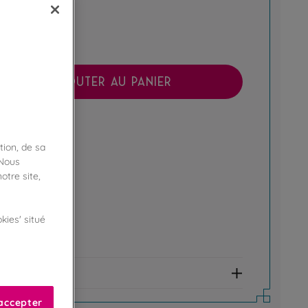
AJOUTER AU PANIER
boutique !
ibilité en magasin
tion, de sa
 Nous
ert
otre site,
kies' situé
e fidélité !
amme Privilège
et allergènes
accepter