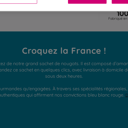
10
Fabriqué en
Croquez la France !
z de notre grand sachet de nougats. Il est composé d’amand
ndez ce sachet en quelques clics, avec livraison à domicile d
sous deux heures.
rmandes qu'engagées. À travers ses spécialités régionales, D
thentiques qui affirment nos convictions bleu blanc rouge.
D