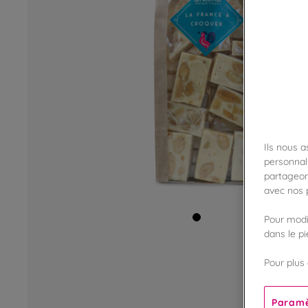
Ils nous 
personnali
partageon
avec nos p
Pour modif
dans le p
Pour plus 
Paramè