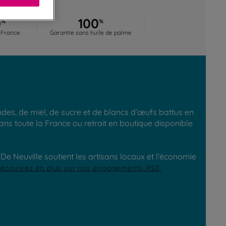
0
100
%
%
 France
Garantie sans huile de palme
es, de miel, de sucre et de blancs d’œufs battus en
ans toute la France ou retrait en boutique disponible
e Neuville soutient les artisans locaux et l'économie
écouvrez en plus sur nos engagements RSE.