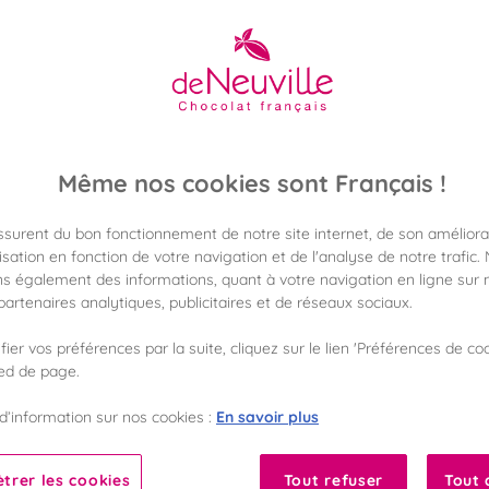
12,90 €
Poids 175g
(73,71 €/kg)
Même nos cookies sont Français !
Disponible en 
Vérifier la dispon
assurent du bon fonctionnement de notre site internet, de son améliora
sation en fonction de votre navigation et de l'analyse de notre trafic.
Frais de port off
s également des informations, quant à votre navigation en ligne sur n
dès 50€ d'achat
artenaires analytiques, publicitaires et de réseaux sociaux.
ier vos préférences par la suite, cliquez sur le lien 'Préférences de coo
Gagnez 12 points d
avec notre progr
ied de page.
En savoir plus
d’information sur nos cookies :
Liste des ingrédients 
trer les cookies
Tout refuser
Tout 