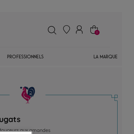
0
Professionnels
La marque
ugats
 douceurs aux amandes