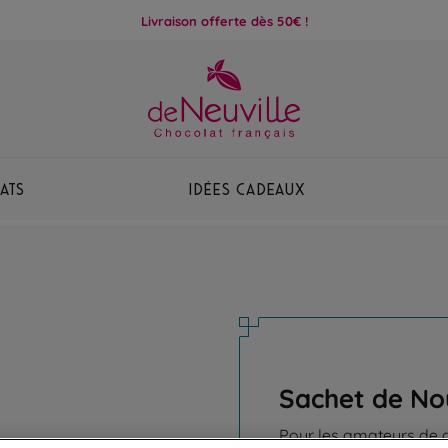
Livraison offerte dès 50€ !
ats
Idées Cadeaux
Sachet de No
Pour les amateurs de