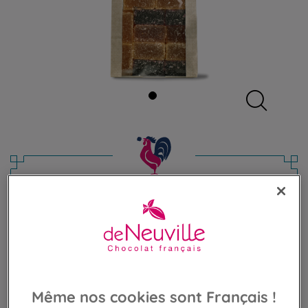
Sachet de Pâtes de fruits
Assortiment de délicieuses pâtes de fruits
12,90 €
Poids 225g
(57,33 €/kg)
Même nos cookies sont Français !
AJOUTER AU PANIER