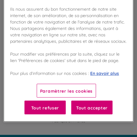
Ils nous assurent du bon fonctionnement de notre site
internet, de son amélioration, de sa personnalisation en
Disponible en boutique !
fonction de votre navigation et de l'analyse de notre trafic.
Vérifier la disponibilité en magasin
Nous partageons également des informations, quant à
votre navigation en ligne sur notre site, avec nos
Frais de port offert
partenaires analytiques, publicitaires et de réseaux sociaux.
dès 50€ d'achat
Pour modifier vos préférences par la suite, cliquez sur le
lien 'Préférences de cookies' situé dans le pied de page.
Gagnez 12 points de fidélité !
avec notre programme Privilège
En savoir plus
Pour plus d’information sur nos cookies :
Liste des ingrédients et allergènes
Paramètrer les cookies
Tout refuser
Tout accepter
100
%
Fabriqué en France