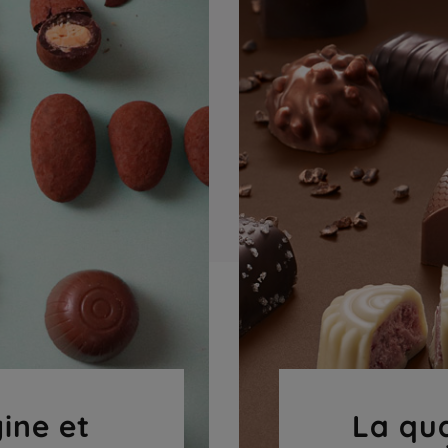
gine et
La qua