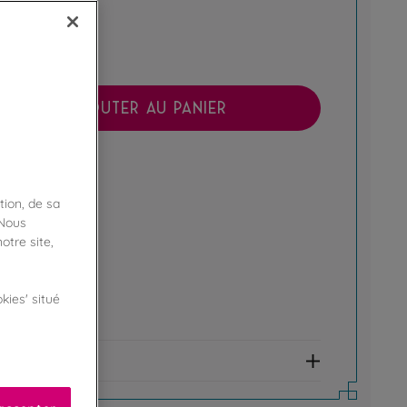
AJOUTER AU PANIER
boutique !
ibilité en magasin
tion, de sa
 Nous
ert
otre site,
e fidélité !
kies' situé
amme Privilège
et allergènes