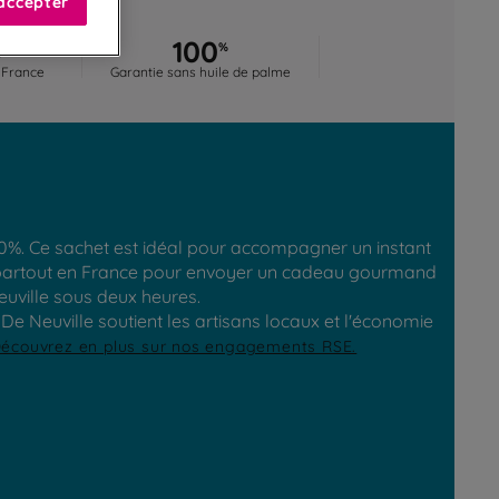
accepter
0
100
%
%
 France
Garantie sans huile de palme
60%. Ce sachet est idéal pour accompagner un instant
ile partout en France pour envoyer un cadeau gourmand
euville sous deux heures.
e Neuville soutient les artisans locaux et l'économie
écouvrez en plus sur nos engagements RSE.