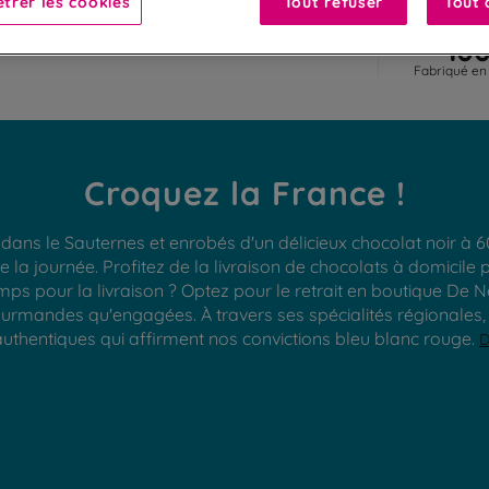
trer les cookies
Tout refuser
Tout 
10
Fabriqué en
Croquez la France !
 dans le Sauternes et enrobés d'un délicieux chocolat noir à 
de la journée. Profitez de la livraison de chocolats à domic
mps pour la livraison ? Optez pour le retrait en boutique De N
rmandes qu'engagées. À travers ses spécialités régionales, D
thentiques qui affirment nos convictions bleu blanc rouge.
D