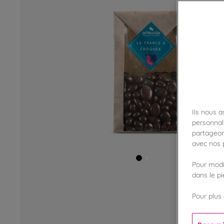
Ils nous 
personnali
partageon
avec nos p
Pour modif
dans le p
Pour plus 