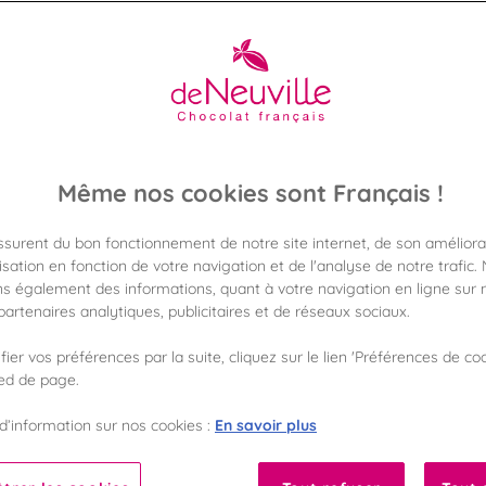
12,90 €
Poids 205g
(62,92 €/kg)
Même nos cookies sont Français !
Disponible en 
Vérifier la dispon
assurent du bon fonctionnement de notre site internet, de son améliora
sation en fonction de votre navigation et de l'analyse de notre trafic.
Frais de port off
s également des informations, quant à votre navigation en ligne sur n
dès 50€ d'achat
artenaires analytiques, publicitaires et de réseaux sociaux.
Gagnez 12 points d
ier vos préférences par la suite, cliquez sur le lien 'Préférences de coo
avec notre progr
ied de page.
En savoir plus
d’information sur nos cookies :
Liste des ingrédients 