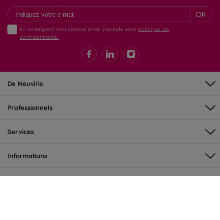
OK
En renseignant mon adresse email, j'accepte votre
politique de
confidentialité.
De Neuville
Professionnels
Services
Informations
©DeNeuville 2026 - tous droits réservés