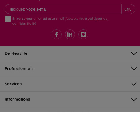
OK
En renseignant mon adresse email, j'accepte votre
politique de
confidentialité.
De Neuville
Professionnels
Services
Informations
©DeNeuville 2026 - tous droits réservés