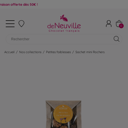
ferte dès 50€ !
0
Accueil
/
Nos collections
/
Petites faiblesses
/
Sachet mini Rochers