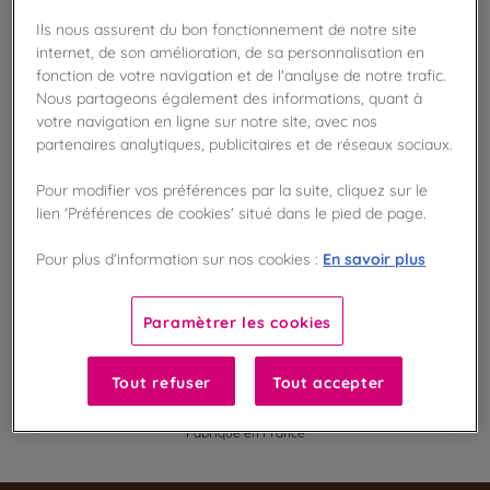
Ils nous assurent du bon fonctionnement de notre site
internet, de son amélioration, de sa personnalisation en
Disponible en boutique !
fonction de votre navigation et de l'analyse de notre trafic.
Vérifier la disponibilité en magasin
Nous partageons également des informations, quant à
votre navigation en ligne sur notre site, avec nos
partenaires analytiques, publicitaires et de réseaux sociaux.
Frais de port offert
dès 50€ d'achat
Pour modifier vos préférences par la suite, cliquez sur le
lien 'Préférences de cookies' situé dans le pied de page.
Gagnez 5 points de fidélité !
avec notre programme Privilège
En savoir plus
Pour plus d’information sur nos cookies :
Liste des ingrédients et allergènes
Paramètrer les cookies
Tout refuser
Tout accepter
100
%
Fabriqué en France