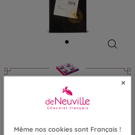
Pâte de cacao BIO 100% Pérou
Cacao BIO d'origine Pérou
5,60 €
Poids 85g
(65,88 €/kg)
Même nos cookies sont Français !
AJOUTER AU PANIER