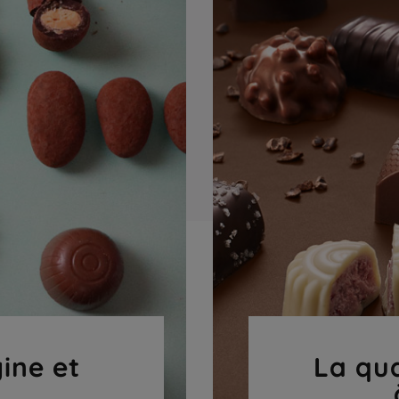
gine et
La qua