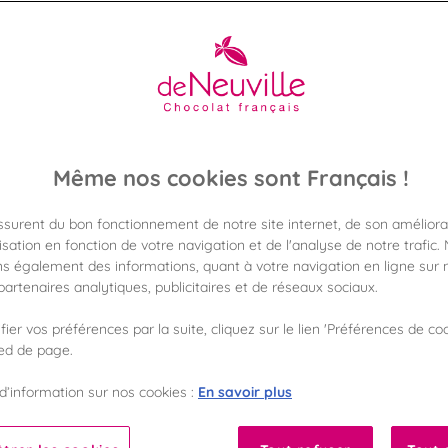
5,60 €
Poids 85g
(65,87 €/kg)
Même nos cookies sont Français !
Disponible en 
Vérifier la dispon
assurent du bon fonctionnement de notre site internet, de son améliora
sation en fonction de votre navigation et de l'analyse de notre trafic.
Frais de port off
s également des informations, quant à votre navigation en ligne sur n
dès 50€ d'achat
artenaires analytiques, publicitaires et de réseaux sociaux.
Gagnez 5 points d
ier vos préférences par la suite, cliquez sur le lien 'Préférences de coo
avec notre progr
ied de page.
En savoir plus
d’information sur nos cookies :
Liste des ingrédients 