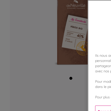
Ils nous 
personnali
partageon
avec nos p
Pour modif
dans le p
Pour plus 