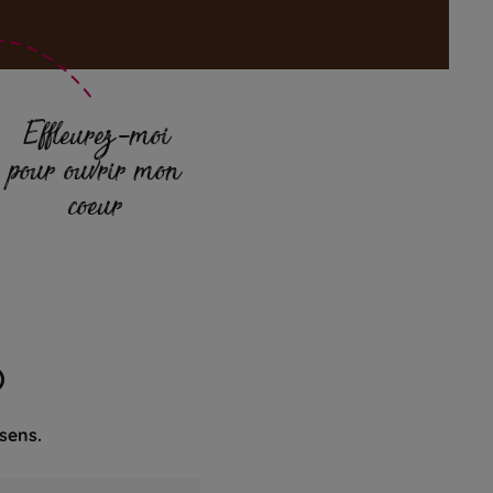
Effleurez-moi
pour ouvrir mon
coeur
O
 sens.