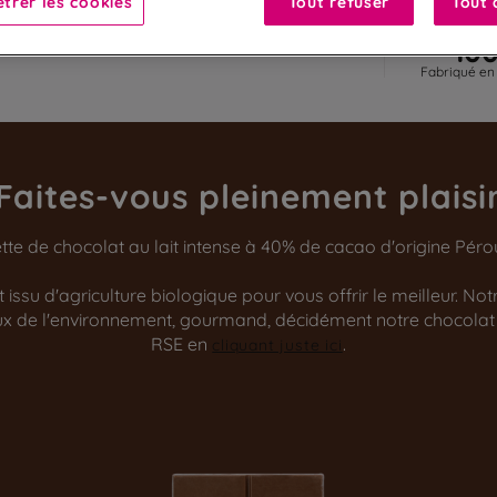
trer les cookies
Tout refuser
Tout 
10
Fabriqué en
Faites-vous pleinement plaisi
te de chocolat au lait intense à 40% de cacao d'origine Péro
issu d'agriculture biologique pour vous offrir le meilleur. No
ueux de l'environnement, gourmand, décidément notre chocolat
RSE en
.
cliquant juste ici