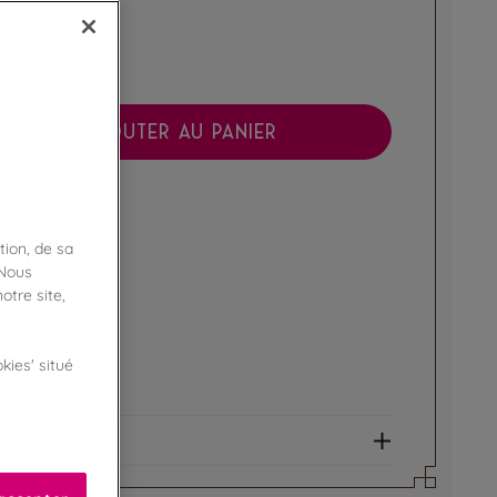
AJOUTER AU PANIER
boutique !
ibilité en magasin
tion, de sa
 Nous
ert
otre site,
e fidélité !
kies' situé
amme Privilège
et allergènes