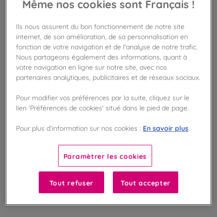
Même nos cookies sont Français !
AJOUTER AU PANIER
Ils nous assurent du bon fonctionnement de notre site
internet, de son amélioration, de sa personnalisation en
Disponible en boutique !
fonction de votre navigation et de l'analyse de notre trafic.
Vérifier la disponibilité en magasin
Nous partageons également des informations, quant à
votre navigation en ligne sur notre site, avec nos
Frais de port offert
partenaires analytiques, publicitaires et de réseaux sociaux.
dès 50€ d'achat
Pour modifier vos préférences par la suite, cliquez sur le
Gagnez 5 points de fidélité !
lien 'Préférences de cookies' situé dans le pied de page.
avec notre programme Privilège
En savoir plus
Pour plus d’information sur nos cookies :
Liste des ingrédients et allergènes
Paramètrer les cookies
Tout refuser
Tout accepter
100
%
Fabriqué en France