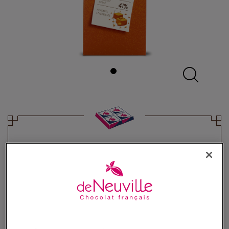
Tablette Bio lait 41% Caramel au
beurre salé
Chocolat au lait bio et caramel beurre salé
5,60 €
Poids 85g
(65,87 €/kg)