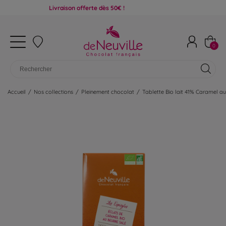
Livraison offerte dès 50€ !
0
Accueil
/
Nos collections
/
Pleinement chocolat
/
Tablette Bio lait 41% Caramel au