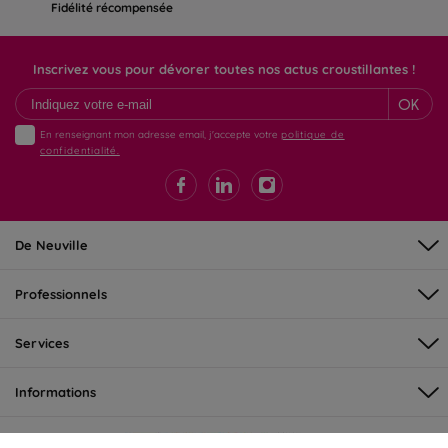
Fidélité récompensée
Inscrivez vous pour dévorer toutes nos actus croustillantes !
OK
En renseignant mon adresse email, j'accepte votre
politique de
confidentialité.
De Neuville
Professionnels
Services
Informations