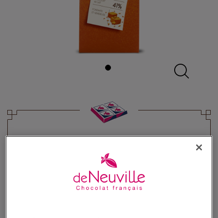
Tablette Bio lait 41% Caramel au
beurre salé
Chocolat au lait bio et caramel beurre salé
5,60 €
Poids 85g
(65,87 €/kg)