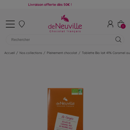
Livraison offerte dès 50€ !
0
Accueil
/
Nos collections
/
Pleinement chocolat
/
Tablette Bio lait 41% Caramel au