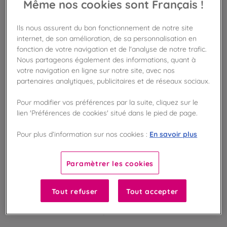
Même nos cookies sont Français !
AJOUTER AU PANIER
Ils nous assurent du bon fonctionnement de notre site
internet, de son amélioration, de sa personnalisation en
Disponible en boutique !
fonction de votre navigation et de l'analyse de notre trafic.
Vérifier la disponibilité en magasin
Nous partageons également des informations, quant à
votre navigation en ligne sur notre site, avec nos
Frais de port offert
partenaires analytiques, publicitaires et de réseaux sociaux.
dès 50€ d'achat
Pour modifier vos préférences par la suite, cliquez sur le
Gagnez 5 points de fidélité !
lien 'Préférences de cookies' situé dans le pied de page.
avec notre programme Privilège
En savoir plus
Pour plus d’information sur nos cookies :
Liste des ingrédients et allergènes
Paramètrer les cookies
Tout refuser
Tout accepter
100
%
Fabriqué en France