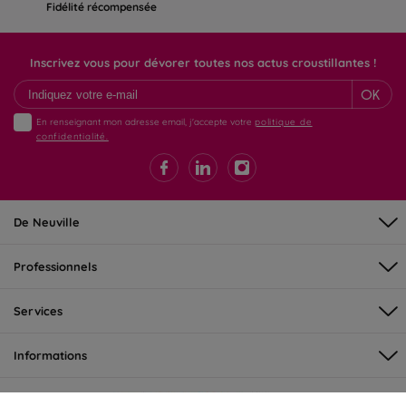
Fidélité récompensée
Inscrivez vous pour dévorer toutes nos actus croustillantes !
OK
En renseignant mon adresse email, j'accepte votre
politique de
confidentialité.
De Neuville
Professionnels
Services
Informations