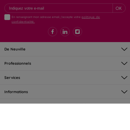
OK
En renseignant mon adresse email, j'accepte votre
politique de
confidentialité.
De Neuville
Professionnels
Services
Informations
©DeNeuville 2026 - tous droits réservés