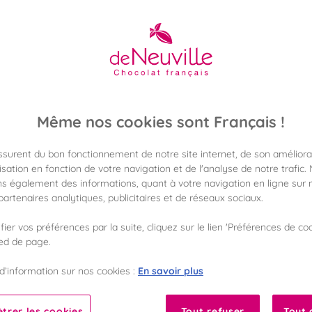
Chocolat noir bio aman
5,60 €
Poids 85g
(65,88 €/kg)
Même nos cookies sont Français !
Disponible en 
assurent du bon fonctionnement de notre site internet, de son améliora
Vérifier la dispon
sation en fonction de votre navigation et de l'analyse de notre trafic.
s également des informations, quant à votre navigation en ligne sur n
Frais de port off
artenaires analytiques, publicitaires et de réseaux sociaux.
dès 50€ d'achat
ier vos préférences par la suite, cliquez sur le lien 'Préférences de coo
Gagnez 5 points d
ied de page.
avec notre progr
En savoir plus
d’information sur nos cookies :
Liste des ingrédients 
trer les cookies
Tout refuser
Tout 