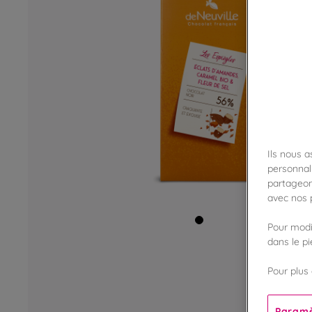
Ils nous 
personnali
partageon
avec nos p
Pour modif
dans le p
Pour plus 
Paramè