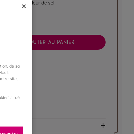
des caramel fleur de sel
AJOUTER AU PANIER
boutique !
tion, de sa
ibilité en magasin
 Nous
otre site,
ert
kies' situé
e fidélité !
amme Privilège
et allergènes
accepter