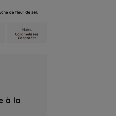
he de fleur de sel.
Notes
Caramélisées,
Cacaotées
e à la