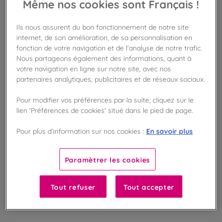
Même nos cookies sont Français !
AJOUTER AU PANIER
Ils nous assurent du bon fonctionnement de notre site
internet, de son amélioration, de sa personnalisation en
Disponible en boutique !
fonction de votre navigation et de l'analyse de notre trafic.
Vérifier la disponibilité en magasin
Nous partageons également des informations, quant à
votre navigation en ligne sur notre site, avec nos
Frais de port offert
partenaires analytiques, publicitaires et de réseaux sociaux.
dès 50€ d'achat
Pour modifier vos préférences par la suite, cliquez sur le
Gagnez 5 points de fidélité !
lien 'Préférences de cookies' situé dans le pied de page.
avec notre programme Privilège
En savoir plus
Pour plus d’information sur nos cookies :
Liste des ingrédients et allergènes
Paramètrer les cookies
Tout refuser
Tout accepter
100
%
Fabriqué en France