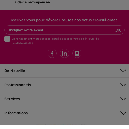
Fidélité récompensée
Inscrivez vous pour dévorer toutes nos actus croustillantes !
OK
En renseignant mon adresse email, j'accepte votre
politique de
confidentialité.
De Neuville
Professionnels
Services
Informations