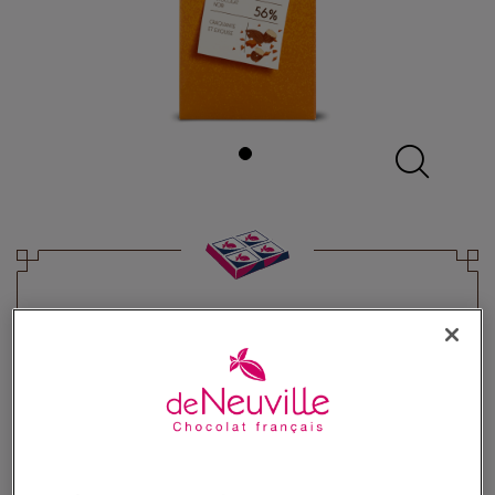
Tablette Bio noir 56% Amandes
caramelisées
Chocolat noir bio amandes caramel fleur de sel
5,60 €
Poids 85g
(65,88 €/kg)