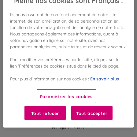
Même nos cookies sont Français !
AJOUTER AU PANIER
Ils nous assurent du bon fonctionnement de notre site
internet, de son amélioration, de sa personnalisation en
Disponible en boutique !
fonction de votre navigation et de l'analyse de notre trafic.
Vérifier la disponibilité en magasin
Nous partageons également des informations, quant à
votre navigation en ligne sur notre site, avec nos
partenaires analytiques, publicitaires et de réseaux sociaux.
Frais de port offert
dès 50€ d'achat
Pour modifier vos préférences par la suite, cliquez sur le
lien 'Préférences de cookies' situé dans le pied de page.
Gagnez 5 points de fidélité !
avec notre programme Privilège
En savoir plus
Pour plus d’information sur nos cookies :
Liste des ingrédients et allergènes
Paramètrer les cookies
Tout refuser
Tout accepter
100
%
Fabriqué en France