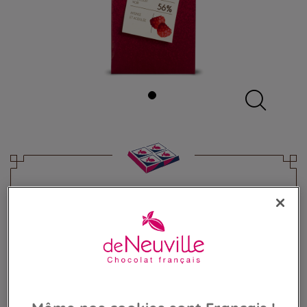
Tablette Bio noir 56% Chocolat
framboise
Chocolat noir bio framboises acidulées
5,60 €
Poids 85g
(65,88 €/kg)