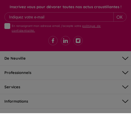
Inscrivez vous pour dévorer toutes nos actus croustillantes !
OK
En renseignant mon adresse email, j'accepte votre
politique de
confidentialité.
De Neuville
Professionnels
Services
Informations