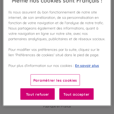
Même nos cookies sont Français !
AJOUTER AU PANIER
Ils nous assurent du bon fonctionnement de notre site
internet, de son amélioration, de sa personnalisation en
Disponible en boutique !
fonction de votre navigation et de l'analyse de notre trafic.
Vérifier la disponibilité en magasin
Nous partageons également des informations, quant à
votre navigation en ligne sur notre site, avec nos
partenaires analytiques, publicitaires et de réseaux sociaux.
Frais de port offert
dès 50€ d'achat
Pour modifier vos préférences par la suite, cliquez sur le
lien 'Préférences de cookies' situé dans le pied de page.
Gagnez 5 points de fidélité !
avec notre programme Privilège
En savoir plus
Pour plus d’information sur nos cookies :
Liste des ingrédients et allergènes
Paramètrer les cookies
Tout refuser
Tout accepter
100
%
Fabriqué en France