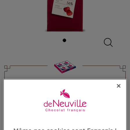
Tablette Bio noir 56% Chocolat
framboise
Chocolat noir bio framboises acidulées
5,60 €
Poids 85g
(65,88 €/kg)