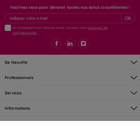
Inscrivez vous pour dévorer toutes nos actus croustillantes !
OK
En renseignant mon adresse email, j'accepte votre
politique de
confidentialité.
De Neuville
Professionnels
Services
Informations