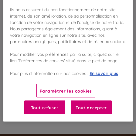
Ils nous assurent du bon fonctionnement de notre site
internet, de son amélioration, de sa personnalisation en
Disponible en boutique !
fonction de votre navigation et de l'analyse de notre trafic.
Vérifier la disponibilité en magasin
Nous partageons également des informations, quant à
votre navigation en ligne sur notre site, avec nos
Frais de port offert
partenaires analytiques, publicitaires et de réseaux sociaux.
dès 50€ d'achat
Pour modifier vos préférences par la suite, cliquez sur le
Gagnez 5 points de fidélité !
lien 'Préférences de cookies' situé dans le pied de page.
avec notre programme Privilège
En savoir plus
Pour plus d’information sur nos cookies :
Liste des ingrédients et allergènes
Paramètrer les cookies
Tout refuser
Tout accepter
100
%
Fabriqué en France