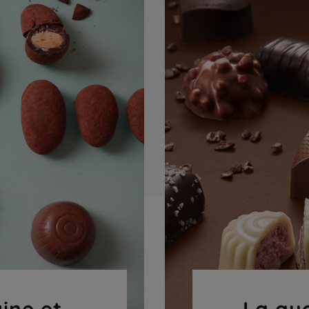
gine et
La qua