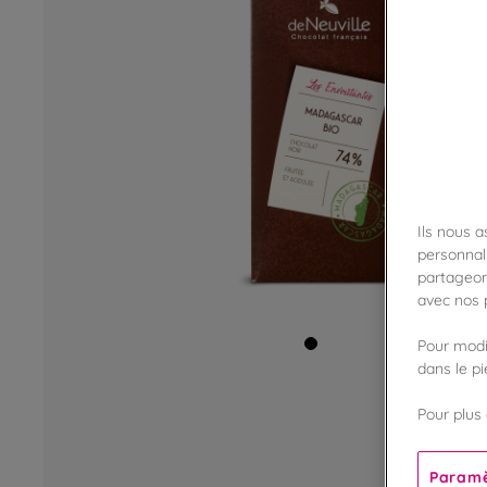
Ils nous 
personnali
partageon
avec nos p
Pour modif
dans le p
Pour plus 
Paramè