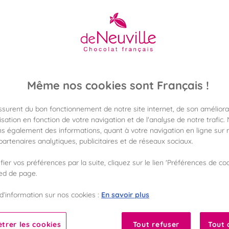
5,60 €
Poids 85g
(65,88 €/kg)
Même nos cookies sont Français !
Disponible en 
Vérifier la dispon
assurent du bon fonctionnement de notre site internet, de son améliora
sation en fonction de votre navigation et de l'analyse de notre trafic.
Frais de port off
s également des informations, quant à votre navigation en ligne sur n
dès 50€ d'achat
artenaires analytiques, publicitaires et de réseaux sociaux.
ier vos préférences par la suite, cliquez sur le lien 'Préférences de coo
Gagnez 5 points d
avec notre progr
ied de page.
En savoir plus
d’information sur nos cookies :
Liste des ingrédients 
trer les cookies
Tout refuser
Tout 