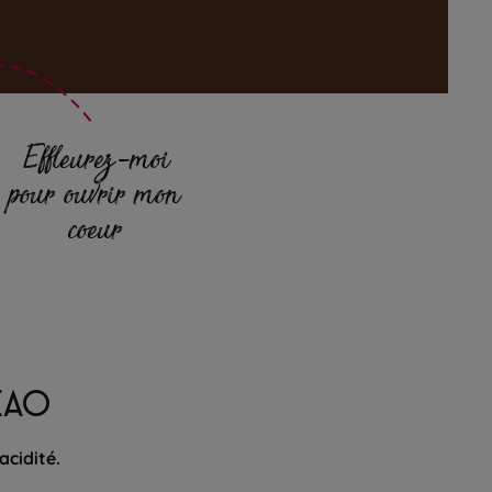
Effleurez-moi
pour ouvrir mon
coeur
CAO
acidité.