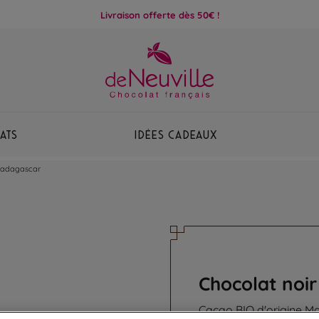
Livraison offerte dès 50€ !
ats
Idées Cadeaux
Madagascar
Chocolat noi
Cacao BIO d'origine 