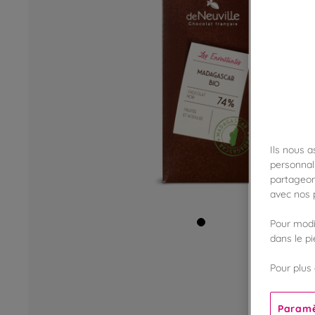
Ils nous 
personnali
partageon
avec nos p
Pour modif
dans le p
Pour plus 
Paramè