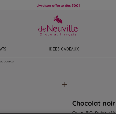
Livraison offerte dès 50€ !
ats
Idées Cadeaux
Madagascar
Chocolat noi
Cacao BIO d'origine 