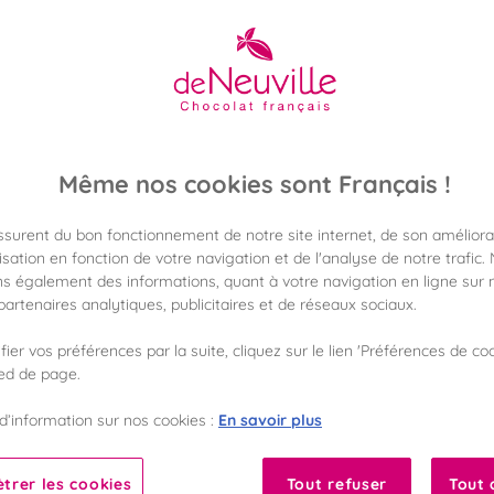
5,60 €
Poids 85g
(65,88 €/kg)
Même nos cookies sont Français !
Disponible en 
Vérifier la dispon
assurent du bon fonctionnement de notre site internet, de son améliora
sation en fonction de votre navigation et de l'analyse de notre trafic.
Frais de port off
s également des informations, quant à votre navigation en ligne sur n
dès 50€ d'achat
artenaires analytiques, publicitaires et de réseaux sociaux.
ier vos préférences par la suite, cliquez sur le lien 'Préférences de coo
Gagnez 5 points d
avec notre progr
ied de page.
En savoir plus
d’information sur nos cookies :
Liste des ingrédients 
trer les cookies
Tout refuser
Tout 