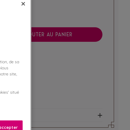
AJOUTER AU PANIER
boutique !
ibilité en magasin
tion, de sa
 Nous
ert
otre site,
kies' situé
e fidélité !
amme Privilège
et allergènes
accepter