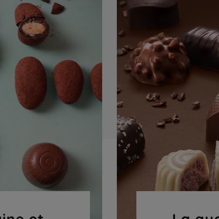
gine et
La qua