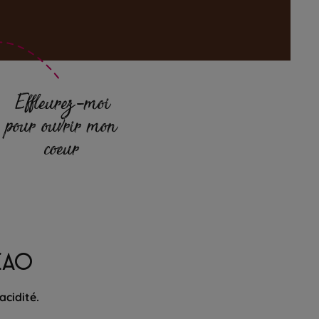
Effleurez-moi
pour ouvrir mon
coeur
CAO
acidité.