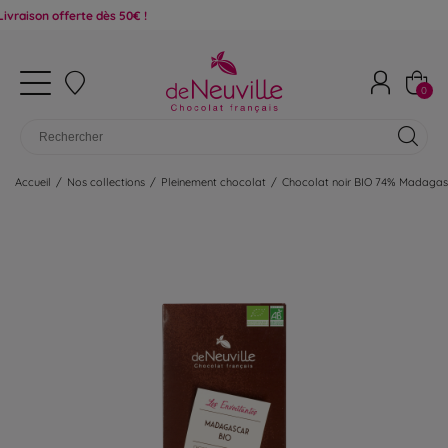
 offerte dès 50€ !
0
Accueil
/
Nos collections
/
Pleinement chocolat
/
Chocolat noir BIO 74% Madagas