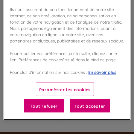
Ils nous assurent du bon fonctionnement de notre site
internet, de son amélioration, de sa personnalisation en
Disponible en boutique !
fonction de votre navigation et de l'analyse de notre trafic.
Vérifier la disponibilité en magasin
Nous partageons également des informations, quant à
votre navigation en ligne sur notre site, avec nos
Frais de port offert
partenaires analytiques, publicitaires et de réseaux sociaux.
dès 50€ d'achat
Pour modifier vos préférences par la suite, cliquez sur le
Gagnez 5 points de fidélité !
lien 'Préférences de cookies' situé dans le pied de page.
avec notre programme Privilège
En savoir plus
Pour plus d’information sur nos cookies :
Liste des ingrédients et allergènes
Paramètrer les cookies
Tout refuser
Tout accepter
100
%
Fabriqué en France