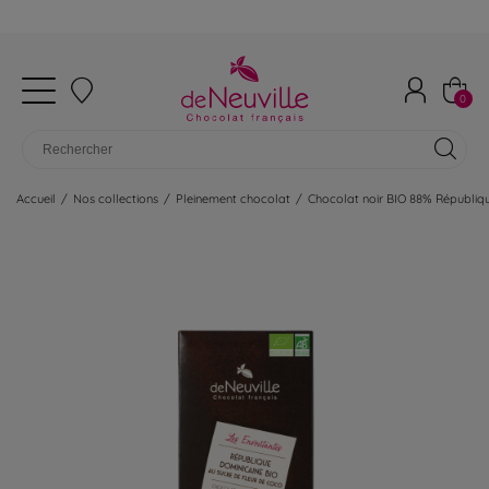
0
Accueil
/
Nos collections
/
Pleinement chocolat
/
Chocolat noir BIO 88% Républiq