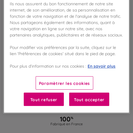
Ils nous assurent du bon fonctionnement de notre site
AJOUTER AU PANIER
internet, de son amélioration, de sa personnalisation en
fonction de votre navigation et de l'analyse de notre trafic.
Nous partageons également des informations, quant à
Disponible en boutique !
votre navigation en ligne sur notre site, avec nos
Vérifier la disponibilité en magasin
partenaires analytiques, publicitaires et de réseaux sociaux.
Frais de port offert
Pour modifier vos préférences par la suite, cliquez sur le
dès 50€ d'achat
lien 'Préférences de cookies' situé dans le pied de page.
Gagnez 5 points de fidélité !
En savoir plus
Pour plus d’information sur nos cookies :
avec notre programme Privilège
Paramètrer les cookies
Liste des ingrédients et allergènes
Tout refuser
Tout accepter
100
%
Fabriqué en France