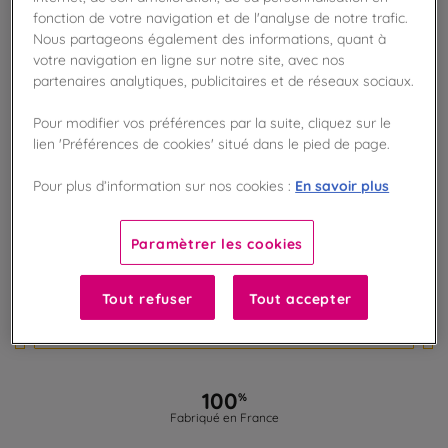
fonction de votre navigation et de l'analyse de notre trafic.
BIENTÔT DE RETOUR
Nous partageons également des informations, quant à
votre navigation en ligne sur notre site, avec nos
partenaires analytiques, publicitaires et de réseaux sociaux.
Disponible en boutique !
Vérifier la disponibilité en magasin
Pour modifier vos préférences par la suite, cliquez sur le
lien 'Préférences de cookies' situé dans le pied de page.
Frais de port offert
dès 50€ d'achat
En savoir plus
Pour plus d’information sur nos cookies :
Gagnez 17 points de fidélité !
avec notre programme Privilège
Paramètrer les cookies
Tout refuser
Tout accepter
Liste des ingrédients et allergènes
100
%
Fabriqué en France