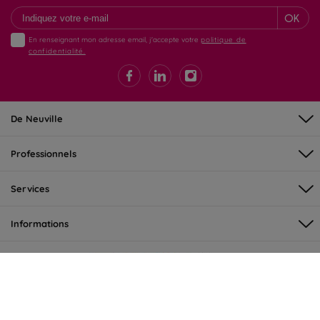
OK
En renseignant mon adresse email, j'accepte votre
politique de
confidentialité.
De Neuville
Professionnels
Services
Informations
©DeNeuville 2026 - tous droits réservés