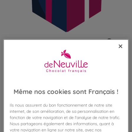
Découvrir ce qui compose
un étui
Même nos cookies sont Français !
Votre cadeau anniversaire
Profitez de votre offre anniversaire
Ils nous assurent du bon fonctionnement de notre site
internet, de son amélioration, de sa personnalisation en
4,80 €
fonction de votre navigation et de l'analyse de notre trafic.
Nous partageons également des informations, quant à
Poids 65g
(73,83 €/kg)
votre navigation en ligne sur notre site, avec nos