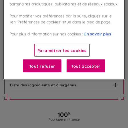
partenaires analytiques, publicitaires et de réseaux sociaux.
AJOUTER AU PANIER
Pour modifier vos préférences par la suite, cliquez sur le
lien 'Préférences de cookies' situé dans le pied de page.
Disponible en boutique !
Vérifier la disponibilité en magasin
En savoir plus
Pour plus d’information sur nos cookies :
Frais de port offert
dès 50€ d'achat
Paramètrer les cookies
Gagnez 4 points de fidélité !
Tout refuser
Tout accepter
avec notre programme Privilège
Liste des ingrédients et allergènes
100
%
Fabriqué en France