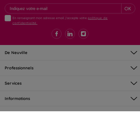
OK
En renseignant mon adresse email, j'accepte votre
politique de
confidentialité.
De Neuville
Professionnels
Services
Informations
©DeNeuville 2026 - tous droits réservés