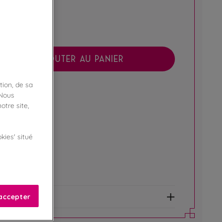
AJOUTER AU PANIER
tion, de sa
boutique !
 Nous
ibilité en magasin
otre site,
ert
kies' situé
e fidélité !
amme Privilège
accepter
et allergènes