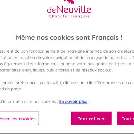
4,80 €
Poids 65g
(73,83 €/kg)
Même nos cookies sont Français !
assurent du bon fonctionnement de notre site internet, de son améliora
Disponible en 
sation en fonction de votre navigation et de l'analyse de notre trafic.
Vérifier la dispon
s également des informations, quant à votre navigation en ligne sur n
artenaires analytiques, publicitaires et de réseaux sociaux.
Frais de port off
dès 50€ d'achat
ier vos préférences par la suite, cliquez sur le lien 'Préférences de coo
ied de page.
Gagnez 4 points d
avec notre progr
En savoir plus
d’information sur nos cookies :
trer les cookies
Tout refuser
Tout 
Liste des ingrédients 