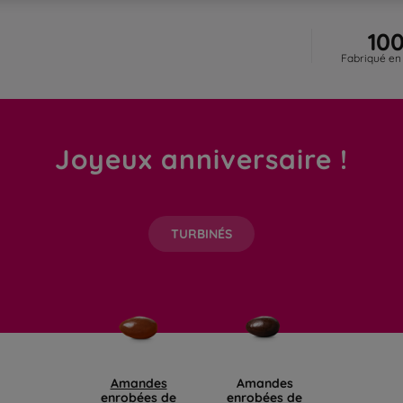
10
Fabriqué en
Joyeux anniversaire !
TURBINÉS
Amandes
Amandes
enrobées de
enrobées de