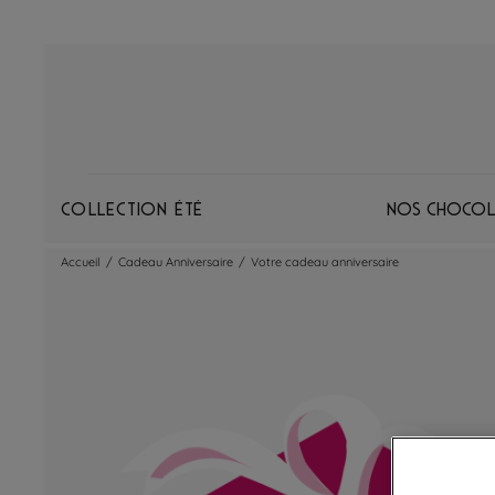
Collection Été
Nos chocol
Accueil
/
Cadeau Anniversaire
/
Votre cadeau anniversaire