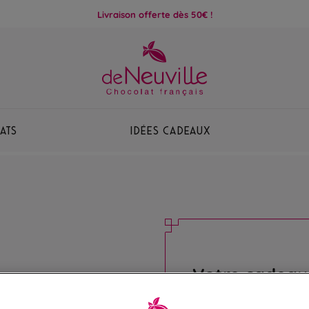
Livraison offerte dès 50€ !
ats
Idées Cadeaux
Votre cadeau
Profitez de votre offre