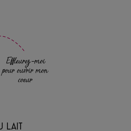
Effleurez-moi
pour ouvrir mon
coeur
 LAIT