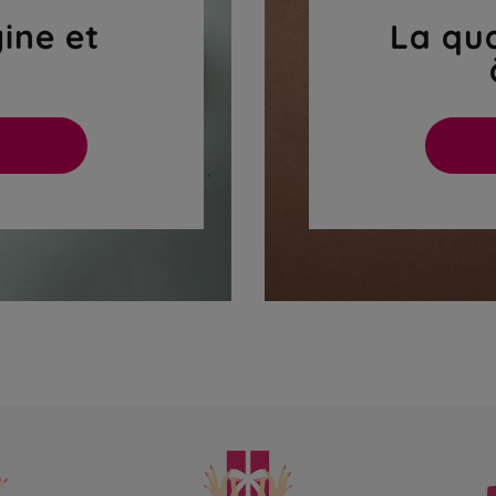
gine et
La qua