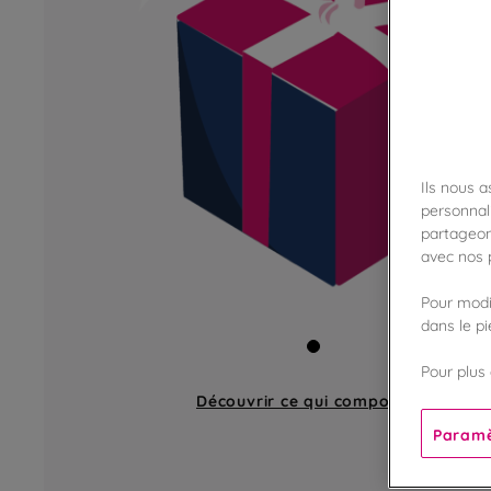
Ils nous 
personnali
partageon
avec nos p
Pour modif
dans le p
Pour plus 
Découvrir ce qui compose
un étui
Paramè