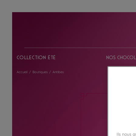
Collection Été
Nos chocol
Accueil
/
Boutiques
/
Antibes
Ils nous 