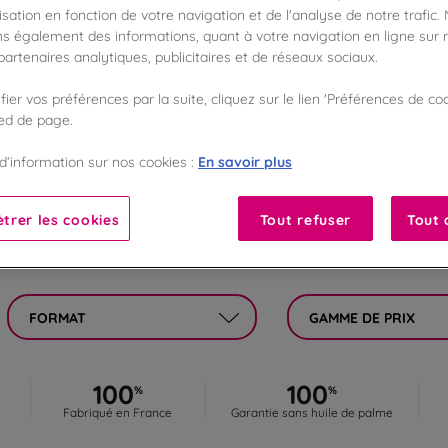
ANTIBES
sation en fonction de votre navigation et de l'analyse de notre trafic.
s également des informations, quant à votre navigation en ligne sur n
artenaires analytiques, publicitaires et de réseaux sociaux.
s chocolats disponibles dans la boutique De Neuville de Anti
toute sérénité. Coffrets cadeaux, spécialités chocolatées et 
ier vos préférences par la suite, cliquez sur le lien 'Préférences de coo
attendent en magasin.
ied de page.
En savoir plus
En savoir plus
d’information sur nos cookies :
trer les cookies
Tout refuser
Tout 
FORMAT
GAMME DE PRIX
100
100
%
%
Fabriqué en France
Garantie sans huile de palme