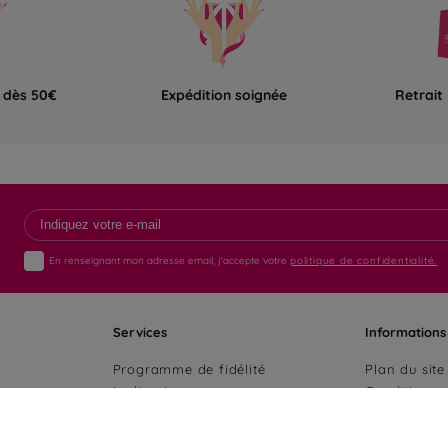
e dès 50€
Expédition soignée
Retrait
En renseignant mon adresse email, j'accepte votre
politique de confidentialité.
Services
Informations
Programme de fidélité
Plan du site
La livraison
Conditions 
Paiement sécurisé
Politique de
Fiches produits AGEC
Mentions lé