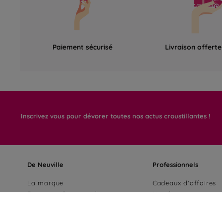
Paiement sécurisé
Livraison offert
Inscrivez vous pour dévorer toutes nos actus croustillantes !
De Neuville
Professionnels
La marque
Cadeaux d'affaires
Excursion Gourmande
Nos Services
Nos chocolats
Devenir franchisé
Notre démarche RSE
Espace PRO