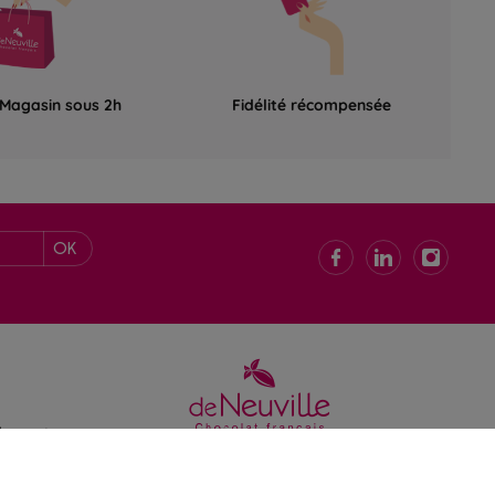
 Magasin sous 2h
Fidélité récompensée
OK
de ventes
 confidentialité
gales