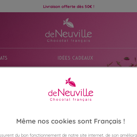
Livraison offerte dès 50€ !
ats
Idées Cadeaux
Même nos cookies sont Français !
Chocolat De Neuville
assurent du bon fonctionnement de notre site internet, de son améliora