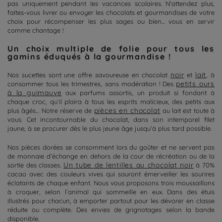
pas uniquement pendant les vacances scolaires. N'attendez plus,
faites-vous livrer ou envoyer les chocolats
et
gourmandise
s de votre
choix pour récompenser les plus sages ou bien... vous en servir
comme chantage !
Un choix multiple de folie pour tous les
gamins éduqués à la gourmandise !
noir
lait
Nos sucettes sont une offre savoureuse en chocolat
et
, à
petits ours
consommer tous les trimestres, sans modération ! Des
à la guimauve
aux parfums assortis, un produit si fondant à
chaque croc, qu’il plaira à tous les esprits malicieux, des petits aux
pièces en chocolat
plus âgés… Notre réserve de
au lait est toute à
vous. Cet incontournable du chocolat, dans son intemporel filet
jaune, à se procurer dès le plus jeune âge jusqu’à plus tard possible.
Nos pièces dorées se consomment lors du goûter et ne servent pas
de monnaie d’échange en dehors de la cour de récréation ou de la
Un tube de lentilles au chocolat noir
sortie des classes.
à
7
0%
cacao avec des couleurs vives qui sauront émerveiller les sourires
éclatants de chaque enfant. Nous vous proposons trois moussaillons
à croquer, selon l’animal qui sommeille en eux.
Dans des étuis
illustrés pour chacun, à emporter partout pour les dévorer en classe
réduite ou complète. Des envies de grignotages selon la bande
disponible.