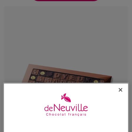
Message chocolat - "Joyeux Anniversaire"