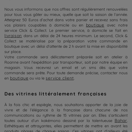
Nous vous informons que nos offres sont régulièrement renouvelées
pour tous vous gâter au mieux, quelle que soit la saison de l’année.
Atteignez 50 Euros
d’achat
dans votre panier et recevez
sans
frais
boutique
vos plaisirs coupables à domicile ou en
avec notre
service Click &
C
ollect
.
Le premier service, à domicile se fait en
livraison
dans un délai de 24 heures minimum. Le second, Click &
Collect
se matérialise par la préparation votre commande en
boutique avec un délai d'attente de 2 h avant la mise en disponibilité
sur place.
Votre commande sera délicatement préparée soit en atelier à
Roanne avant l'expédition par transporteur, soit par notre équipe en
magasin. Vous recevrez un email et un sms dès que votre
commande sera prête. Pour toute demande précise, contacter nous
boutique
service client
en
ou via le
.
Des vitrines littéralement françaises
À la fois chic et espiègle, nous souhaitons apporter de la joie de
vivre et de l’élégance à la française dans chacune de nos
communications au rythme de 15 vitrines par an. Elles s’articulent
Bahar
toutes autour d’un kakémono dessiné par la talentueuse
.
Esthétiques et attrayantes, elles permettent de mettre en avant les
produits phares de chaque saison. Ces vitrines ont d’ailleurs été