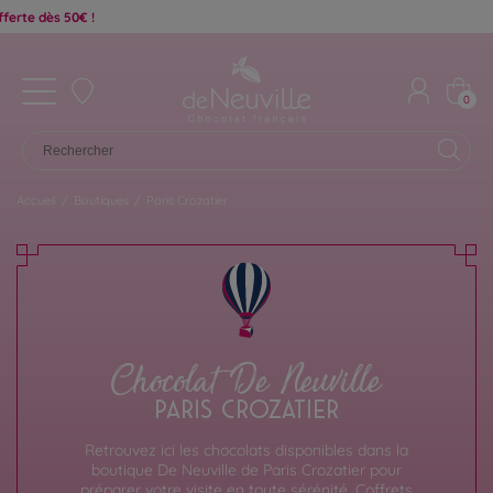
0
Accueil
/
Boutiques
/
Paris Crozatier
Chocolat De Neuville
PARIS CROZATIER
Retrouvez ici les chocolats disponibles dans la
boutique De Neuville de Paris Crozatier pour
préparer votre visite en toute sérénité. Coffrets