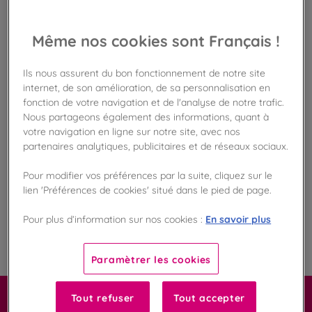
Disponible en boutique !
Vérifier la disponibilité en magasin
Même nos cookies sont Français !
Frais de port offert
dès 50€ d'achat
Ils nous assurent du bon fonctionnement de notre site
internet, de son amélioration, de sa personnalisation en
fonction de votre navigation et de l'analyse de notre trafic.
Gagnez 33 points de fidélité !
Nous partageons également des informations, quant à
avec notre programme Privilège
votre navigation en ligne sur notre site, avec nos
partenaires analytiques, publicitaires et de réseaux sociaux.
Liste des ingrédients et allergènes
Pour modifier vos préférences par la suite, cliquez sur le
lien 'Préférences de cookies' situé dans le pied de page.
En savoir plus
Pour plus d’information sur nos cookies :
100
%
Fabriqué en France
Paramètrer les cookies
Tout refuser
Tout accepter
Carrément macaron !