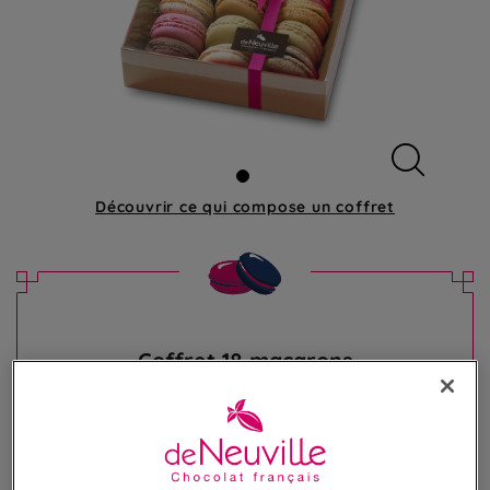
Découvrir ce qui compose
un coffret
Coffret 18 macarons
Assortiment de 18 irrésistibles macarons
33,50 €
Poids 250g
(134,00 €/kg)