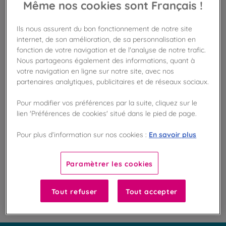
Même nos cookies sont Français !
Ils nous assurent du bon fonctionnement de notre site
Disponible en boutique !
internet, de son amélioration, de sa personnalisation en
Vérifier la disponibilité en magasin
fonction de votre navigation et de l'analyse de notre trafic.
Nous partageons également des informations, quant à
Frais de port offert
votre navigation en ligne sur notre site, avec nos
dès 50€ d'achat
partenaires analytiques, publicitaires et de réseaux sociaux.
Gagnez 26 points de fidélité !
Pour modifier vos préférences par la suite, cliquez sur le
avec notre programme Privilège
lien 'Préférences de cookies' situé dans le pied de page.
En savoir plus
Pour plus d’information sur nos cookies :
Liste des ingrédients et allergènes
Paramètrer les cookies
100
%
Tout refuser
Tout accepter
Fabriqué en France