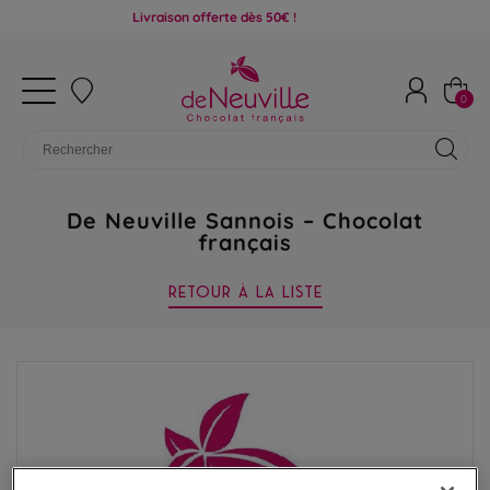
Livraison offerte dès 50€ !
0
De Neuville Sannois – Chocolat
français
RETOUR À LA LISTE