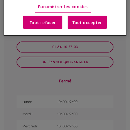
Paramètrer les cookies
Tout refuser
Tout accepter
1-29 Rue de la Horionne
95110
Sannois,
France
01 34 10 77 03
DN-SANNOIS@ORANGE.FR
Fermé
Lundi:
10h00-19h00
Mardi:
10h00-19h00
Mercredi:
10h00-19h00