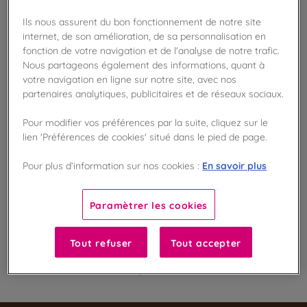
Ils nous assurent du bon fonctionnement de notre site
internet, de son amélioration, de sa personnalisation en
Disponible en boutique !
fonction de votre navigation et de l'analyse de notre trafic.
Vérifier la disponibilité en magasin
Nous partageons également des informations, quant à
votre navigation en ligne sur notre site, avec nos
Frais de port offert
partenaires analytiques, publicitaires et de réseaux sociaux.
dès 50€ d'achat
Pour modifier vos préférences par la suite, cliquez sur le
Gagnez 8 points de fidélité !
lien 'Préférences de cookies' situé dans le pied de page.
avec notre programme Privilège
En savoir plus
Pour plus d’information sur nos cookies :
Liste des ingrédients et allergènes
Paramètrer les cookies
Tout refuser
Tout accepter
100
%
Fabriqué en France