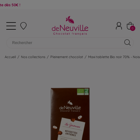
€ !
0
Accueil
/
Nos collections
/
Pleinement chocolat
/
Maxi tablette Bio noir 70% - Nois