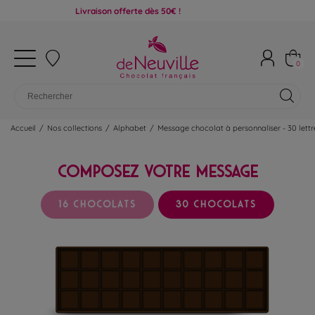
Livraison offerte dès 50€ !
0
Accueil
/
Nos collections
/
Alphabet
/
Message chocolat à personnaliser - 30 lettr
COMPOSEZ VOTRE MESSAGE
16 CHOCOLATS
30 CHOCOLATS