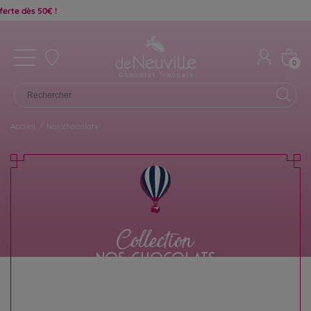
0
Accueil
/
Nos chocolats
Collection
NOS CHOCOLATS
L'intégralité de nos chocolats français à porté de
clic !
En savoir plus