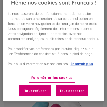
Même nos cookies sont Français !
Chocolat noir 70% enrobé de sucre coloré
Ils nous assurent du bon fonctionnement de notre site
55,00 €
un lot de 1 000g
internet, de son amélioration, de sa personnalisation en
fonction de votre navigation et de l'analyse de notre trafic.
Nous partageons également des informations, quant à
DISPONIBLE EN MAGASIN
votre navigation en ligne sur notre site, avec nos
partenaires analytiques, publicitaires et de réseaux sociaux.
EXCLU BOUTIQUE
Pour modifier vos préférences par la suite, cliquez sur le
lien 'Préférences de cookies' situé dans le pied de page.
En savoir plus
Pour plus d’information sur nos cookies :
Paramètrer les cookies
Tout refuser
Tout accepter