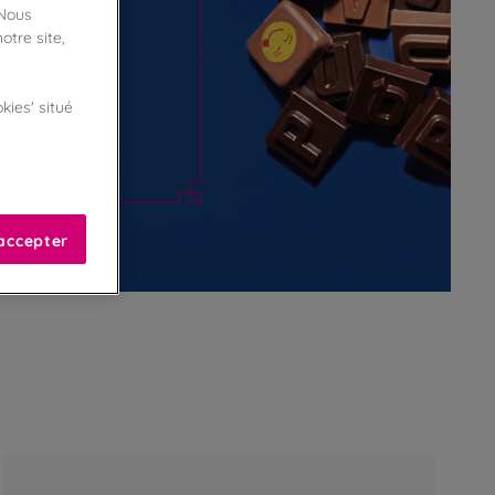
 Nous
otre site,
kies' situé
accepter