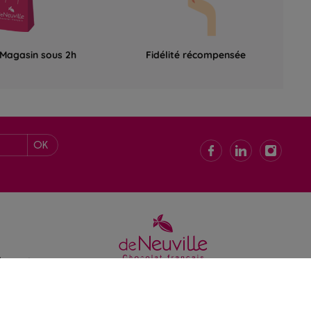
 Magasin sous 2h
Fidélité récompensée
OK
de ventes
 confidentialité
gales
é : non conforme