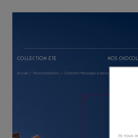
Collection Été
Nos chocol
Accueil
/
Personnalisation
/
Collection Messages à personnaliser
Ils nous 