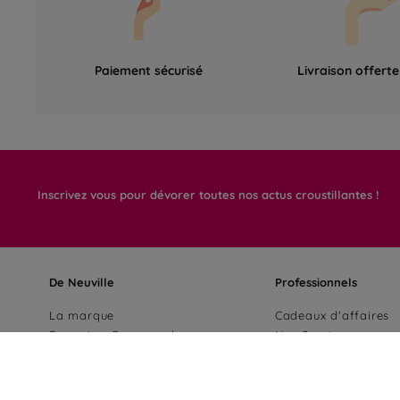
Paiement sécurisé
Livraison offert
Inscrivez vous pour dévorer toutes nos actus croustillantes !
De Neuville
Professionnels
La marque
Cadeaux d'affaires
Excursion Gourmande
Nos Services
Nos chocolats
Devenir franchisé
Notre démarche RSE
Espace PRO
Nos boutiques
Carrières