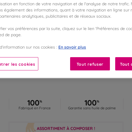
MESSAGE PERSONNALISÉ
sation en fonction de votre navigation et de l'analyse de notre trafic.
s également des informations, quant à votre navigation en ligne sur n
artenaires analytiques, publicitaires et de réseaux sociaux.
Envie d'offrir un cadeau original ?
Dites-le en chocolat !
ier vos préférences par la suite, cliquez sur le lien 'Préférences de coo
Personnalisez votre propre message chocolat
ied de page.
En savoir plus
En savoir plus
d’information sur nos cookies :
trer les cookies
Tout refuser
Tout 
100
100
%
%
Fabriqué en France
Garantie sans huile de palme
ASSORTIMENT À COMPOSER !