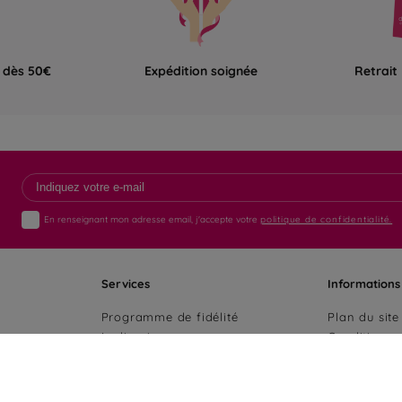
e dès 50€
Expédition soignée
Retrait
En renseignant mon adresse email, j'accepte votre
politique de confidentialité.
Services
Informations
Programme de fidélité
Plan du site
La livraison
Conditions 
Paiement sécurisé
Politique de
Fiches produits AGEC
Mentions lé
Médiation de la consommation
Accessibilit