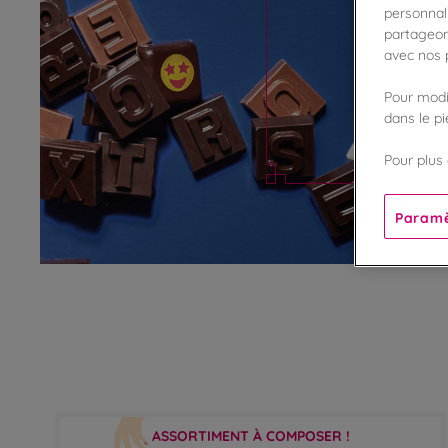
personnali
partageon
avec nos p
Pour modif
dans le p
Pour plus 
Paramè
ASSORTIMENT À COMPOSER !