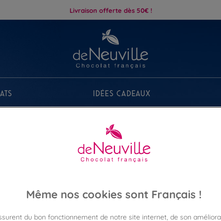
Livraison offerte dès 50€ !
ats
Idées Cadeaux
Même nos cookies sont Français !
Collection
assurent du bon fonctionnement de notre site internet, de son améliora