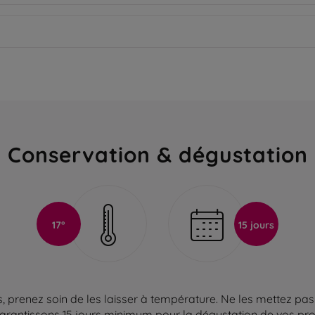
Conservation & dégustation
17°
15 jours
 prenez soin de les laisser à température. Ne les mettez pas 
arantissons 15 jours minimum pour la dégustation de vos produ