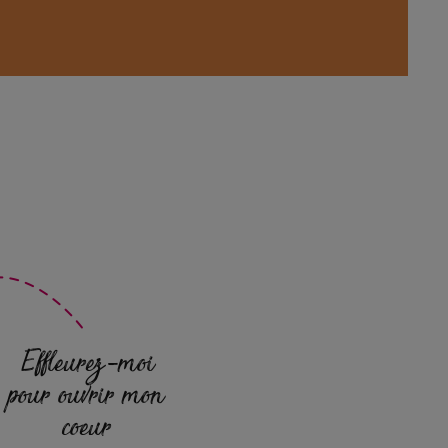
Effleurez-moi
pour ouvrir mon
coeur