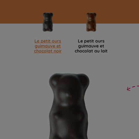
Le petit ours
Le petit ours
guimauve et
guimauve et
chocolat noir
chocolat au lait