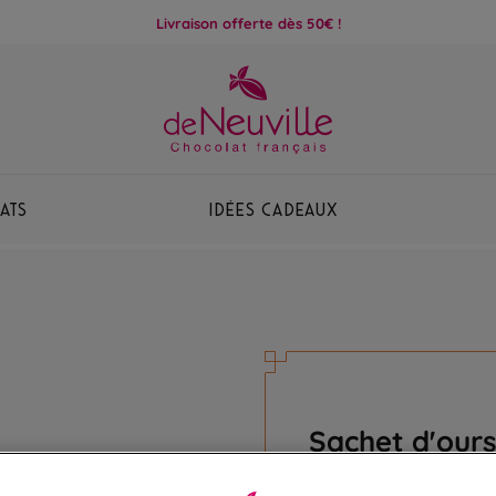
Livraison offerte dès 50€ !
ats
Idées Cadeaux
Sachet d'our
Des guimauves fondan