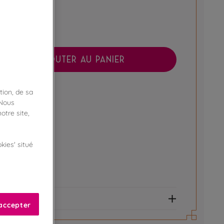
AJOUTER AU PANIER
tion, de sa
boutique !
ibilité en magasin
 Nous
otre site,
ert
kies' situé
e fidélité !
amme Privilège
et allergènes
accepter