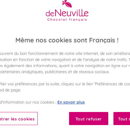
12,90 €
Poids 150g
(86,00 €/kg)
Même nos cookies sont Français !
assurent du bon fonctionnement de notre site internet, de son améliora
Disponible en 
Vérifier la dispon
sation en fonction de votre navigation et de l'analyse de notre trafic.
s également des informations, quant à votre navigation en ligne sur n
artenaires analytiques, publicitaires et de réseaux sociaux.
Frais de port off
dès 50€ d'achat
ier vos préférences par la suite, cliquez sur le lien 'Préférences de coo
ied de page.
Gagnez 12 points d
avec notre progr
En savoir plus
d’information sur nos cookies :
Liste des ingrédients 
trer les cookies
Tout refuser
Tout 