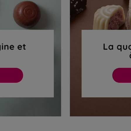
gine et
La qua