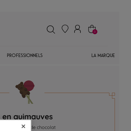
0
Professionnels
La marque
s en guimauves
tes enrobées de chocolat