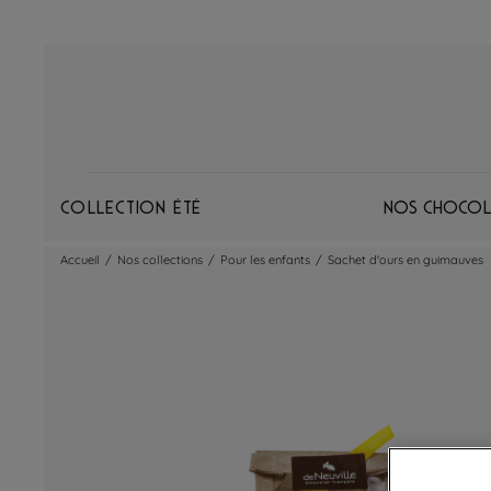
Collection Été
Nos chocol
Accueil
/
Nos collections
/
Pour les enfants
/
Sachet d'ours en guimauves