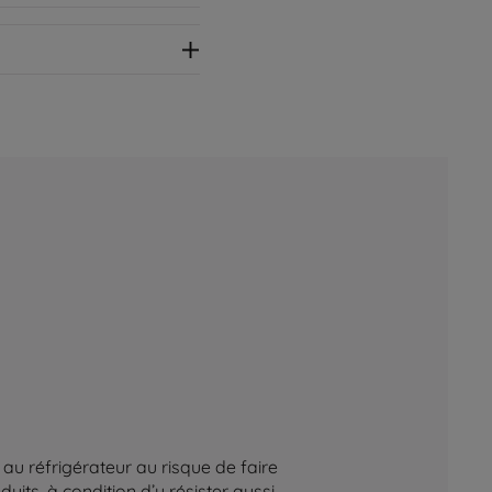
au réfrigérateur au risque de faire
its, à condition d’y résister aussi