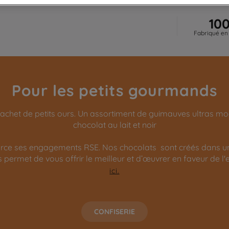
10
Fabriqué en
Pour les petits gourmands
chet de petits ours. Un assortiment de guimauves ultras moe
chocolat au lait et noir
rce ses engagements RSE. Nos chocolats sont créés dans une
us permet de vous offrir le meilleur et d’œuvrer en faveur de 
ici.
CONFISERIE