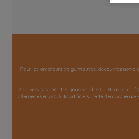
Pour les amateurs de guimauves, découvrez notre sa
À travers ses recettes gourmandes De Neuville renfo
allergènes et produits artificiels. Cette démarche no