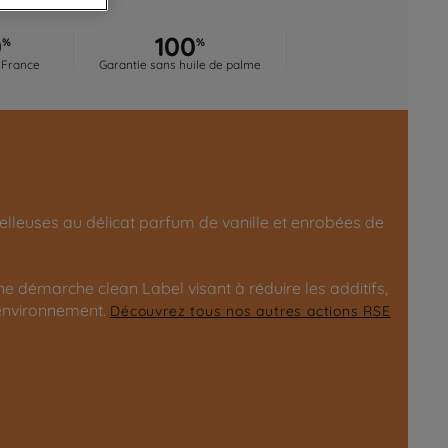
0
100
%
%
 France
Garantie sans huile de palme
lleuses au délicat parfum de vanille et enrobées de
 démarche clean Label visant à réduire les additifs,
l'environnement.
Découvrez tous nos autres actions RSE