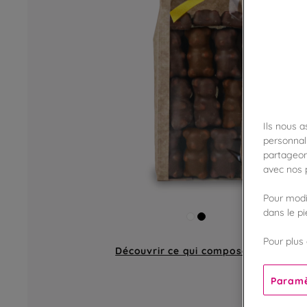
Ils nous 
personnali
partageon
avec nos p
Pour modif
dans le p
Pour plus 
Découvrir ce qui compose
un sachet
Paramè