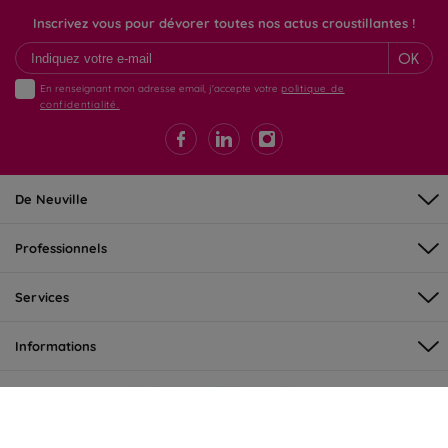
Inscrivez vous pour dévorer toutes nos actus croustillantes !
OK
En renseignant mon adresse email, j'accepte votre
politique de
confidentialité.
De Neuville
Professionnels
Services
Informations