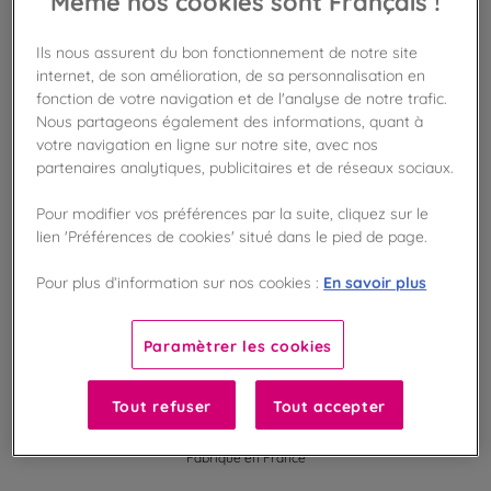
Même nos cookies sont Français !
AJOUTER AU PANIER
Ils nous assurent du bon fonctionnement de notre site
internet, de son amélioration, de sa personnalisation en
Disponible en boutique !
fonction de votre navigation et de l'analyse de notre trafic.
Vérifier la disponibilité en magasin
Nous partageons également des informations, quant à
votre navigation en ligne sur notre site, avec nos
partenaires analytiques, publicitaires et de réseaux sociaux.
Frais de port offert
dès 50€ d'achat
Pour modifier vos préférences par la suite, cliquez sur le
lien 'Préférences de cookies' situé dans le pied de page.
Gagnez 5 points de fidélité !
avec notre programme Privilège
En savoir plus
Pour plus d’information sur nos cookies :
Liste des ingrédients et allergènes
Paramètrer les cookies
Tout refuser
Tout accepter
100
%
Fabriqué en France