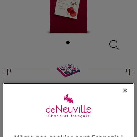
Tablette Bio noir 56% Chocolat
framboise
Chocolat noir bio framboises acidulées
5,60 €
Poids 85g
(65,88 €/kg)