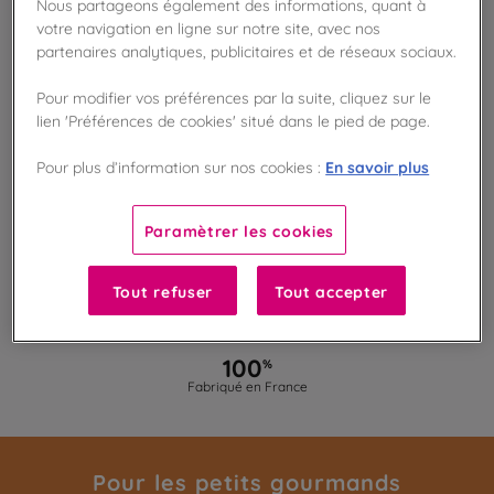
Nous partageons également des informations, quant à
Disponible en boutique !
votre navigation en ligne sur notre site, avec nos
Vérifier la disponibilité en magasin
partenaires analytiques, publicitaires et de réseaux sociaux.
Frais de port offert
Pour modifier vos préférences par la suite, cliquez sur le
dès 50€ d'achat
lien 'Préférences de cookies' situé dans le pied de page.
En savoir plus
Pour plus d’information sur nos cookies :
Gagnez 14 points de fidélité !
avec notre programme Privilège
Paramètrer les cookies
Liste des ingrédients et allergènes
Tout refuser
Tout accepter
100
%
Fabriqué en France
Pour les petits gourmands