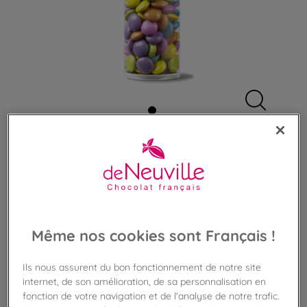
Découvrir ce qui compose
une boite
Tube de lentilles au chocolat noir
Même nos cookies sont Français !
Mini dragées colorées au chocolat noir 70%
Ils nous assurent du bon fonctionnement de notre site
14,90 €
internet, de son amélioration, de sa personnalisation en
Poids 235g
(63,40 €/kg)
fonction de votre navigation et de l'analyse de notre trafic.