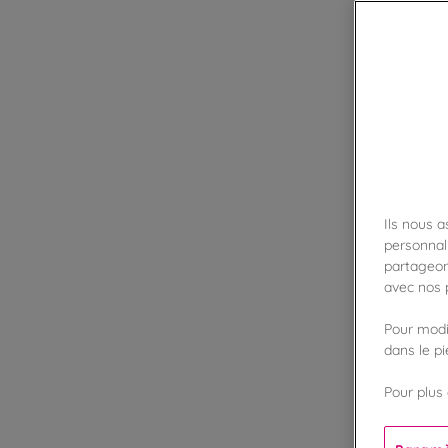
Ils nous 
personnali
partageon
avec nos p
Pour modif
dans le p
Pour plus 