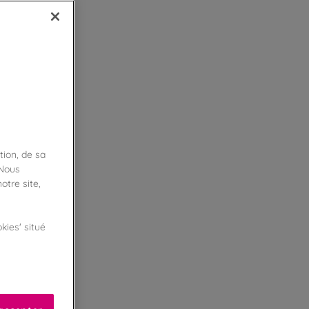
tion, de sa
 Nous
otre site,
kies' situé