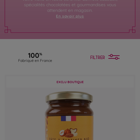
spécialités chocolatées et gourmandises vous
attendent en magasin.
En savoir plus
100
%
FILTRER
Fabriqué en France
EXCLU BOUTIQUE