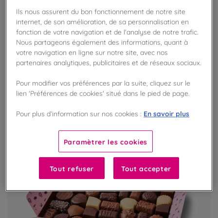
Pâte à tartiner praliné aux noisettes bio
Ils nous assurent du bon fonctionnement de notre site
internet, de son amélioration, de sa personnalisation en
Praliné 50% noisettes
fonction de votre navigation et de l'analyse de notre trafic.
Nous partageons également des informations, quant à
votre navigation en ligne sur notre site, avec nos
partenaires analytiques, publicitaires et de réseaux sociaux.
VOIR LE PRODUIT
Pour modifier vos préférences par la suite, cliquez sur le
lien 'Préférences de cookies' situé dans le pied de page.
En savoir plus
Pour plus d’information sur nos cookies :
Paramètrer les cookies
Tout refuser
Tout accepter