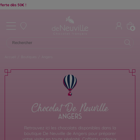
0
Accueil
/
Boutiques
/
Angers
Chocolat De Neuville
ANGERS
Retrouvez ici les chocolats disponibles dans la
boutique De Neuville de Angers pour préparer
votre visite en toute sérénité. Coffrets cadeaux,