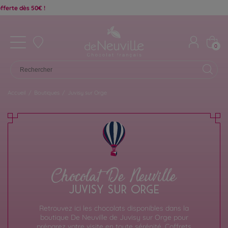
0
Accueil
/
Boutiques
/
Juvisy sur Orge
Chocolat De Neuville
JUVISY SUR ORGE
Retrouvez ici les chocolats disponibles dans la
boutique De Neuville de Juvisy sur Orge pour
préparez votre visite en toute sérénité. Coffrets