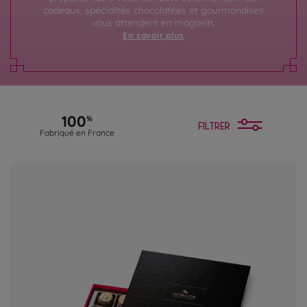
cadeaux, spécialités chocolatées et gourmandises
vous attendent en magasin.
En savoir plus
100
%
FILTRER
Fabriqué en France