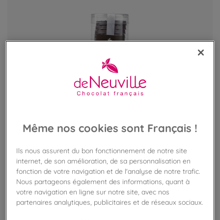
Même nos cookies sont Français !
Ils nous assurent du bon fonctionnement de notre site
internet, de son amélioration, de sa personnalisation en
Tubo de palets au chocolat noir
fonction de votre navigation et de l'analyse de notre trafic.
Nous partageons également des informations, quant à
Chocolat noir sans sucres avec édulcorant
votre navigation en ligne sur notre site, avec nos
partenaires analytiques, publicitaires et de réseaux sociaux.
24,90 €
une boite de 180g