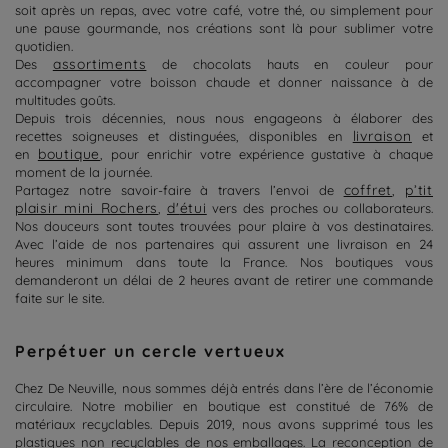
soit après un repas, avec votre café, votre thé, ou simplement pour
une pause gourmande, nos créations sont là pour sublimer votre
quotidien.
assortiments
Des
de chocolats hauts en couleur pour
accompagner votre boisson chaude et donner naissance à de
multitudes goûts.
Depuis trois décennies, nous nous engageons à élaborer des
livraison
recettes soigneuses et distinguées, disponibles en
et
boutique
en
, pour enrichir votre expérience gustative à chaque
moment de la journée.
coffret
p’tit
Partagez notre savoir-faire à travers l’envoi de
,
plaisir mini Rochers
d'
étui
,
vers des proches ou collaborateurs.
Nos douceurs sont toutes trouvées pour plaire à vos destinataires.
Avec l’aide de nos partenaires qui assurent une livraison en 24
heures minimum dans toute la France. Nos boutiques vous
demanderont un délai de 2 heures avant de retirer une commande
faite sur le site.
Perpétuer un cercle vertueux
Chez De Neuville, nous sommes déjà entrés dans l’ère de l’économie
circulaire.
Notre mobilier en boutique est constitué de 76% de
matériaux recyclables.
Depuis 2019, nous avons supprimé tous les
plastiques non recyclables de nos emballages.
La reconception de