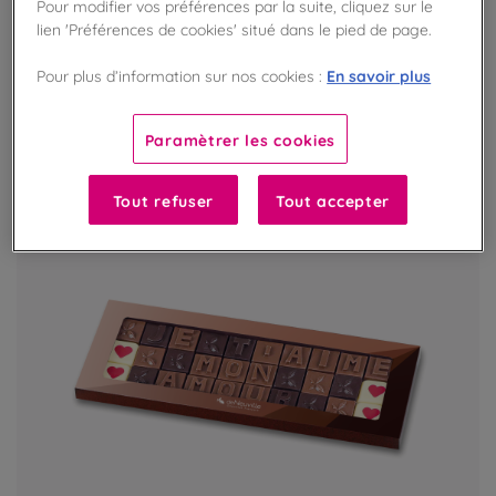
Pour modifier vos préférences par la suite, cliquez sur le
lien 'Préférences de cookies' situé dans le pied de page.
DISPONIBLE EN MAGASIN
En savoir plus
Pour plus d’information sur nos cookies :
EXCLU BOUTIQUE
Paramètrer les cookies
Tout refuser
Tout accepter