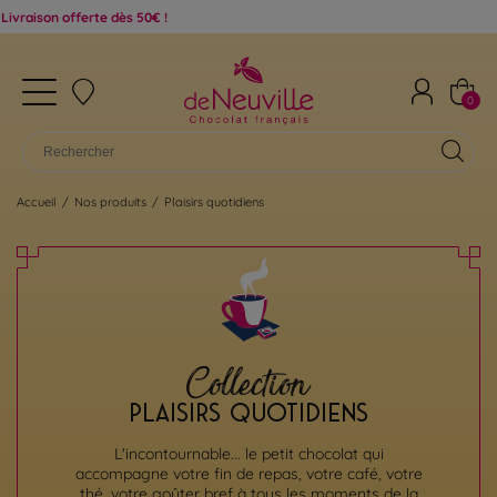
erte dès 50€ !
0
Accueil
/
Nos produits
/
Plaisirs quotidiens
Collection
PLAISIRS QUOTIDIENS
L'incontournable... le petit chocolat qui
accompagne votre fin de repas, votre café, votre
thé, votre goûter bref à tous les moments de la