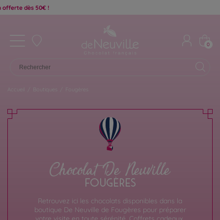
0
Accueil
/
Boutiques
/
Fougères
Chocolat De Neuville
FOUGÈRES
Retrouvez ici les chocolats disponibles dans la
boutique De Neuville de Fougères pour préparer
votre visite en toute sérénité. Coffrets cadeaux,