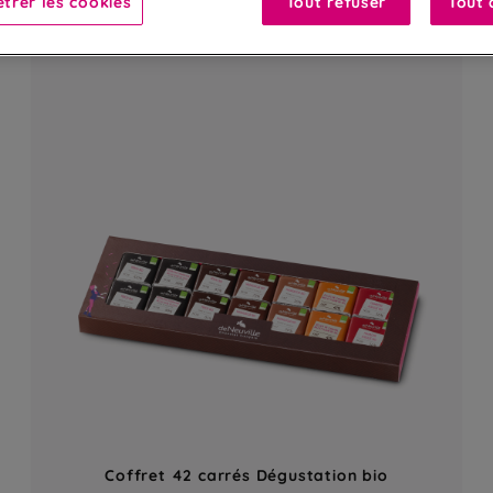
trer les cookies
Tout refuser
Tout 
Coffret 42 carrés Dégustation bio