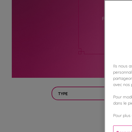
Retrouvez ici
préparer v
Ils nous 
personnali
partageon
avec nos p
TYPE
Pour modif
dans le p
Pour plus 