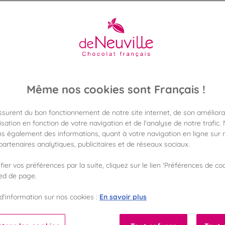
HOUDEMONT
 les chocolats disponibles dans la boutique De Neuville de 
otre visite en toute sérénité. Coffrets cadeaux, spécialités cho
gourmandises vous attendent en magasin.
En savoir plus
Même nos cookies sont Français !
assurent du bon fonctionnement de notre site internet, de son améliora
sation en fonction de votre navigation et de l'analyse de notre trafic.
s également des informations, quant à votre navigation en ligne sur n
artenaires analytiques, publicitaires et de réseaux sociaux.
FORMAT
GAMME DE PRIX
ier vos préférences par la suite, cliquez sur le lien 'Préférences de coo
ied de page.
100
100
En savoir plus
d’information sur nos cookies :
%
%
Fabriqué en France
Garantie sans huile de palme