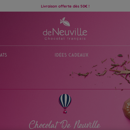
Livraison offerte dès 50€ !
ats
Idées Cadeaux
Chocolat De Neuville