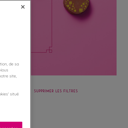
Houdemont pour
colatées et
tion, de sa
 Nous
otre site,
SUPPRIMER LES FILTRES
kies' situé