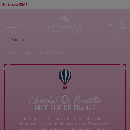
0
Accueil
/
Boutiques
/
Nice rue de France
Chocolat De Neuville
NICE RUE DE FRANCE
Retrouvez ici les chocolats disponibles dans la
boutique De Neuville de Nice rue de France pour
préparer votre visite en toute sérénité. Coffrets