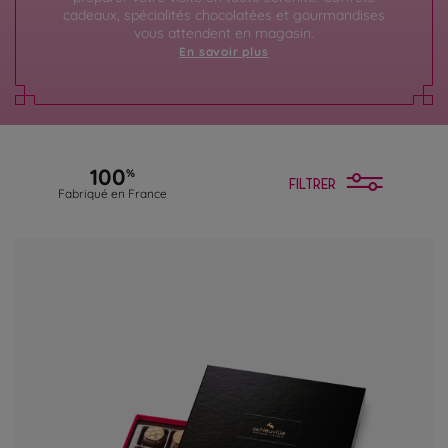
cadeaux, spécialités chocolatées et gourmandises
vous attendent en magasin.
En savoir plus
100
%
FILTRER
Fabriqué en France