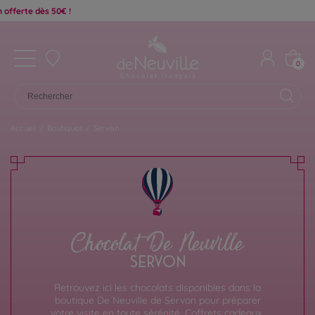
0
Accueil
/
Boutiques
/
Servon
Chocolat De Neuville
SERVON
Retrouvez ici les chocolats disponibles dans la
boutique De Neuville de Servon pour préparer
votre visite en toute sérénité. Coffrets cadeaux,