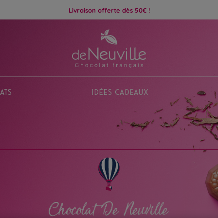
Livraison offerte dès 50€ !
ats
Idées Cadeaux
Chocolat De Neuville