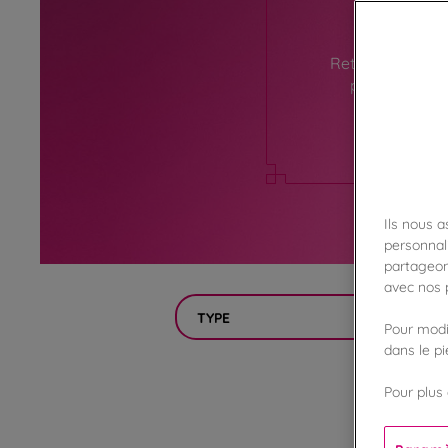
Retrouvez ici l
pour préparer
Ils nous 
personnali
partageon
avec nos p
TYPE
Pour modif
dans le p
Pour plus 