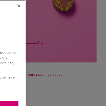
ouse Victor Hugo
chocolatées et
tion, de sa
 Nous
otre site,
SUPPRIMER LES FILTRES
kies' situé