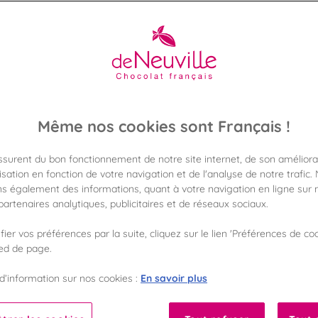
TOULOUSE VICTOR HUGO
es chocolats disponibles dans la boutique De Neuville de Toul
 votre visite en toute sérénité. Coffrets cadeaux, spécialités 
gourmandises vous attendent en magasin.
En savoir plus
Même nos cookies sont Français !
assurent du bon fonctionnement de notre site internet, de son améliora
sation en fonction de votre navigation et de l'analyse de notre trafic.
s également des informations, quant à votre navigation en ligne sur n
artenaires analytiques, publicitaires et de réseaux sociaux.
FORMAT
GAMME DE PRIX
ier vos préférences par la suite, cliquez sur le lien 'Préférences de coo
ied de page.
100
100
En savoir plus
d’information sur nos cookies :
%
%
Fabriqué en France
Garantie sans huile de palme