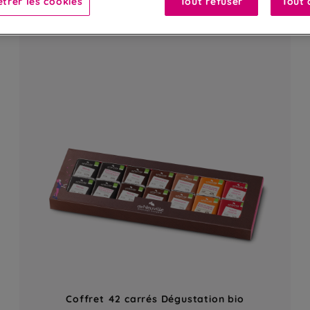
trer les cookies
Tout refuser
Tout 
Coffret 42 carrés Dégustation bio