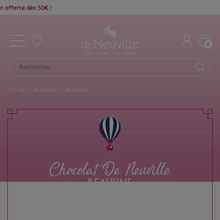
0
Accueil
/
Boutiques
/
Beauvais
Chocolat De Neuville
BEAUVAIS
Retrouvez ici les chocolats disponibles dans la
boutique De Neuville de Beauvais pour préparer
votre visite en toute sérénité. Coffrets cadeaux,