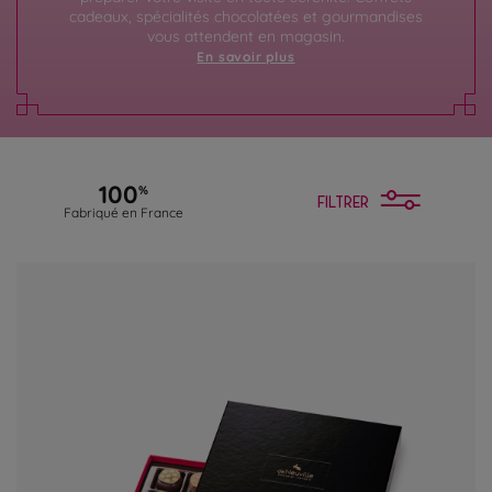
cadeaux, spécialités chocolatées et gourmandises
vous attendent en magasin.
En savoir plus
100
%
FILTRER
Fabriqué en France