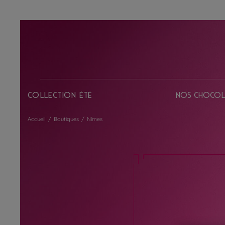
Collection Été
Nos chocol
Accueil
/
Boutiques
/
Nîmes