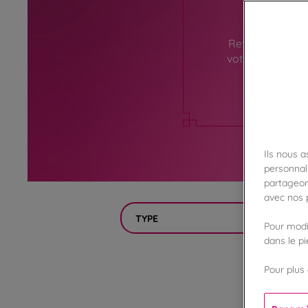
Retrouvez ici l
votre visite en 
Ils nous 
personnali
partageon
avec nos p
TYPE
Pour modif
dans le p
Pour plus 