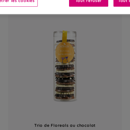
trer les cookies
Tout refuser
Tout 
Trio de Floreals au chocolat