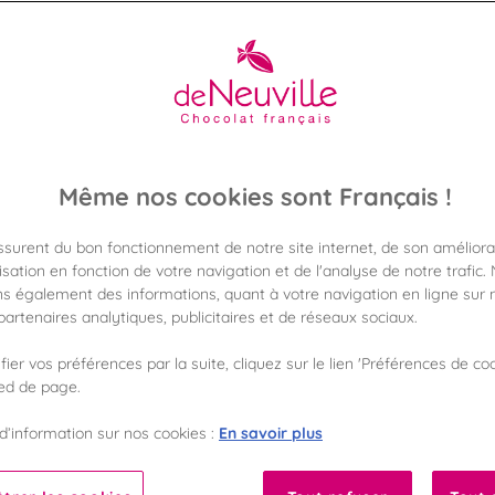
NÎMES
es chocolats disponibles dans la boutique De Neuville de Nîm
toute sérénité. Coffrets cadeaux, spécialités chocolatées et 
attendent en magasin.
En savoir plus
Même nos cookies sont Français !
assurent du bon fonctionnement de notre site internet, de son améliora
sation en fonction de votre navigation et de l'analyse de notre trafic.
s également des informations, quant à votre navigation en ligne sur n
artenaires analytiques, publicitaires et de réseaux sociaux.
FORMAT
GAMME DE PRIX
ier vos préférences par la suite, cliquez sur le lien 'Préférences de coo
ied de page.
100
100
En savoir plus
d’information sur nos cookies :
%
%
Fabriqué en France
Garantie sans huile de palme