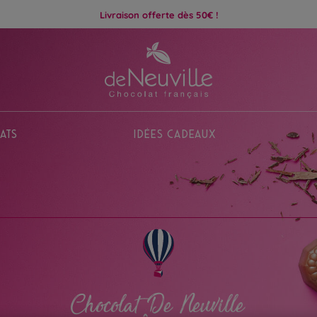
Livraison offerte dès 50€ !
ats
Idées Cadeaux
Chocolat De Neuville