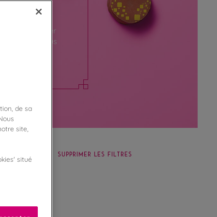
es pour préparer
gourmandises vous
tion, de sa
 Nous
otre site,
SUPPRIMER LES FILTRES
kies' situé